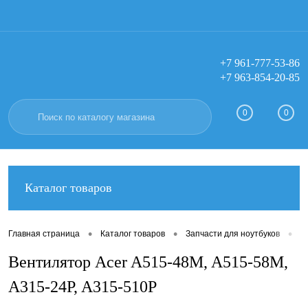
+7 961-777-53-86
+7 963-854-20-85
Вход
Регистрация
0
0
Каталог товаров
•
•
•
Главная страница
Каталог товаров
Запчасти для ноутбуков
В
Вентилятор Acer A515-48M, A515-58M,
A315-24P, A315-510P