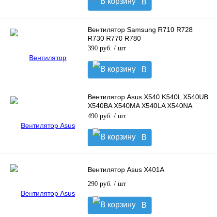
В
корзину
Вентилятор Samsung R710 R728
R730 R770 R780
390 руб.
/ шт
В
корзину
Вентилятор Asus X540 K540L X540UB
X540BA X540MA X540LA X540NA
R540UB R540YA K540 A540LA
490 руб.
/ шт
В
корзину
Вентилятор Asus X401A
290 руб.
/ шт
В