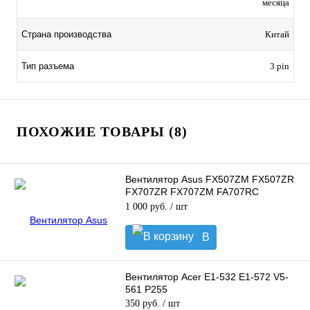
месяца
Страна производства
Китай
Тип разъема
3 pin
ПОХОЖИЕ ТОВАРЫ (8)
Вентилятор Asus FX507ZM FX507ZR
FX707ZR FX707ZM FA707RC
FA707RE FA507RC FA507RE для CPU,
1 000 руб.
/ шт
5V
В
корзину
Вентилятор Acer E1-532 E1-572 V5-
561 P255
350 руб.
/ шт