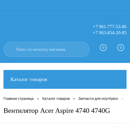
+7 961-777-53-86
+7 963-854-20-85
Вход
Регистрация
0
0
Каталог товаров
•
•
•
Главная страница
Каталог товаров
Запчасти для ноутбуков
В
Вентилятор Acer Aspire 4740 4740G