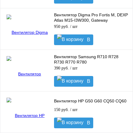
корзину
Вентилятор Digma Pro Fortis M, DEXP
Atlas M15-I3W300, Gateway
GWNC31514-BK, большой коннектор
950 руб.
/ шт
(6мм)
В
корзину
Вентилятор Samsung R710 R728
R730 R770 R780
390 руб.
/ шт
В
корзину
Вентилятор HP G50 G60 CQ50 CQ60
150 руб.
/ шт
В