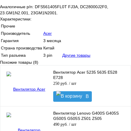
Аналогичные p/n: DFS561405FL0T FJ3A, DC28000J2F0,
23.GM1N2.001, 23GM1N2001.
Характеристики:
Прочие
Производитель
Acer
Гарантия
3 месяца
Страна производства
Китай
Тип разъема
3 pin
Другие товары
Похожие товары (8)
Вентилятор Acer 5235 5635 E528
E728
250 руб.
/ шт
В
корзину
Вентилятор Lenovo G400S G405S
G500S G505S Z501 Z505
490 руб.
/ шт