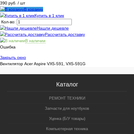
корзину
390 руб.
/ шт
В корзину
Купить в 1 клик
Кол-во:
Нашли дешевле
Рассчитать доставку
В наличии
Ошибка
Закрыть окно
Вентилятор Acer Aspire VX5-591, VX5-591G
Каталог
РЕМОНТ ТЕХНИКИ
Запчасти для ноутбуков
Уценка (Б/У товары)
Компьютерная техника