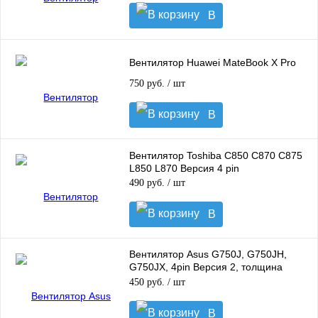
В
корзину
Вентилятор Huawei MateBook X Pro
750 руб.
/ шт
В
корзину
Вентилятор Toshiba C850 C870 C875
L850 L870 Версия 4 pin
490 руб.
/ шт
В
корзину
Вентилятор Asus G750J, G750JH,
G750JX, 4pin Версия 2, толщина
15mm, 5 вольт
450 руб.
/ шт
В