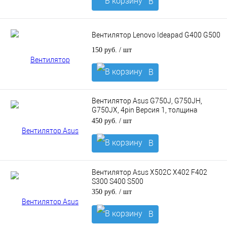
В
корзину
Вентилятор Lenovo Ideapad G400 G500
150 руб.
/ шт
В
корзину
Вентилятор Asus G750J, G750JH,
G750JX, 4pin Версия 1, толщина
15mm, 5 вольт
450 руб.
/ шт
В
корзину
Вентилятор Asus X502C X402 F402
S300 S400 S500
350 руб.
/ шт
В