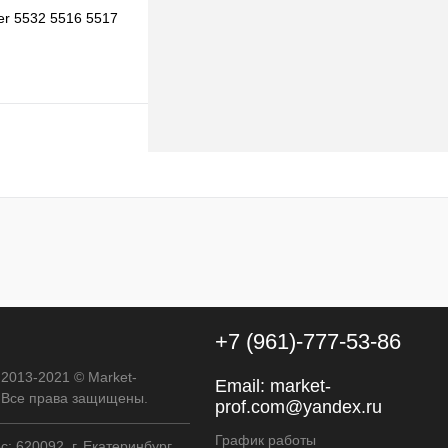
er 5532 5516 5517
 корзину
к
К сравнению
В наличии
+7 (961)-777-53-86
 2013-2021 © Market-
Email:
market-
. Все права защищены.
prof.com@yandex.ru
График работы
: 620092, г. Екатеринбург,