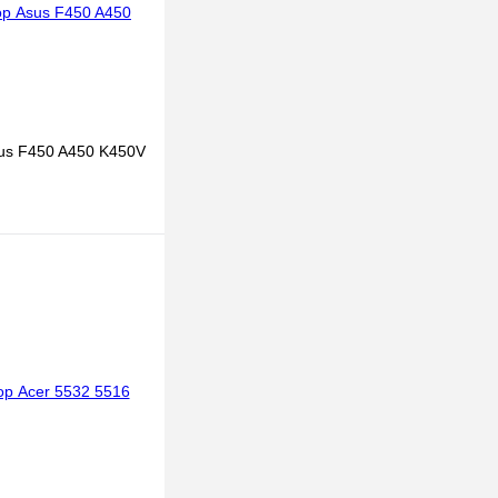
us F450 A450 K450V
 корзину
к
К сравнению
В наличии