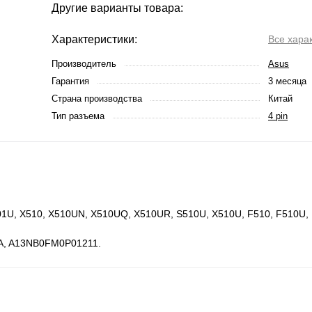
Другие варианты товара:
Характеристики:
Все хара
Производитель
Asus
Гарантия
3 месяца
Страна производства
Китай
Тип разъема
4 pin
01U, X510, X510UN, X510UQ, X510UR, S510U, X510U, F510, F510U, 
A, A13NB0FM0P01211.