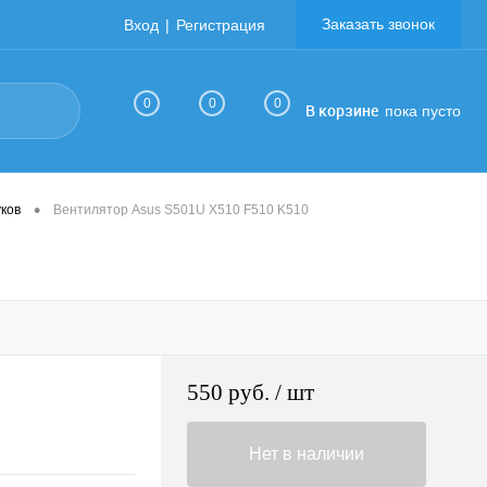
Заказать звонок
Вход
Регистрация
0
0
0
В корзине
пока пусто
•
ков
Вентилятор Asus S501U X510 F510 K510
550 руб.
/ шт
Нет в наличии