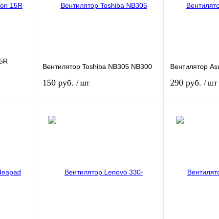
15R
Вентилятор Toshiba NB305 NB300
Вентилятор As
150 руб.
290 руб.
/ шт
/ шт
В корзину
В
внению
Купить в 1 клик
К сравнению
Купить в 1 кли
ичии
В избранное
В наличии
В избранное