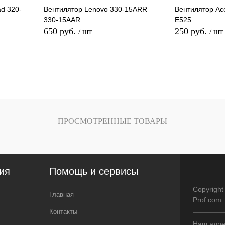
d 320-
Вентилятор Lenovo 330-15ARR
Вентилятор Ac
330-15AAR
E525
650 руб.
250 руб.
/ шт
/ шт
В корзину
В
внению
Купить в 1 клик
К сравнению
Купить в 1 кли
ичии
В избранное
В наличии
В избранное
ПРОСМОТРЕННЫЕ ТОВАРЫ
ия
Помощь и сервисы
Copyright
Главная
Prof.com
Контакты
Наш адрес