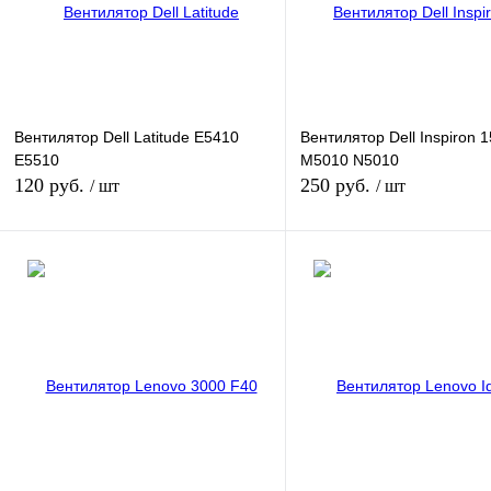
Вентилятор Dell Latitude E5410
Вентилятор Dell Inspiron 
E5510
M5010 N5010
120 руб.
250 руб.
/ шт
/ шт
В корзину
В корзину
Купить в 1 клик
К сравнению
Купить в 1 клик
К сра
В избранное
В наличии
В избранное
В нал