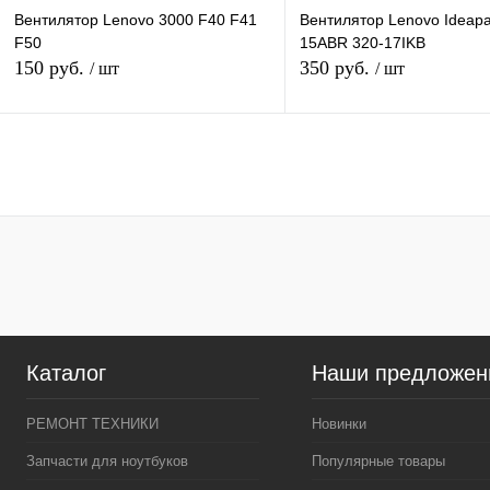
Вентилятор Lenovo 3000 F40 F41
Вентилятор Lenovo Ideapa
F50
15ABR 320-17IKB
150 руб.
350 руб.
/ шт
/ шт
В корзину
В корзину
Купить в 1 клик
К сравнению
Купить в 1 клик
К сра
В избранное
В наличии
В избранное
В нал
Каталог
Наши предложен
РЕМОНТ ТЕХНИКИ
Новинки
Запчасти для ноутбуков
Популярные товары