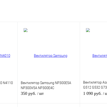
Вентилятор Asu
10 N4110
Вентилятор Samsung NP300E5A
G512 G532 G7
NP300V5A NP300E4C
G512LW для C
350 руб.
1 090 руб.
/ шт
/ 