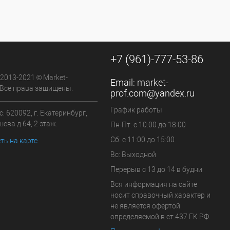
наличии
+7 (961)-777-53-86
 2013-2021 © Market-
Email:
market-
 Все права защищены.
prof.com@yandex.ru
График работы
: 620092, г. Екатеринбург,
ева д.64, 2 этаж.
Пн-Пт: с 10:00 до 18:00
Сб: с 11:00 до 15:00
ть на карте
Вс: Выходной
Перерыв с 13 до 14 в будни
Вся информация на сайте
носит справочный характер и
не является офертой
определяемой в ст.437 ГК РФ.