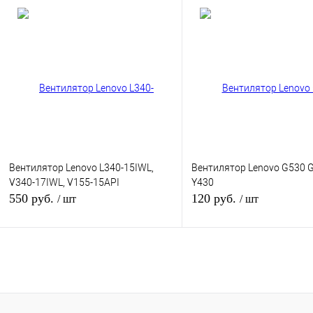
В корзину
В кор
Купить в 1 клик
К сравнению
Купить в 1 клик
К сра
В избранное
В
В избранное
наличии
наличи
Вентилятор Lenovo L340-15IWL,
Вентилятор Lenovo G530 
V340-17IWL, V155-15API
Y430
550 руб.
120 руб.
/ шт
/ шт
В корзину
В кор
Купить в 1 клик
К сравнению
Купить в 1 клик
К сра
В избранное
В
В избранное