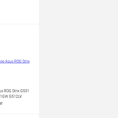
s ROG Strix G531
31GW G512LV
PU
шт