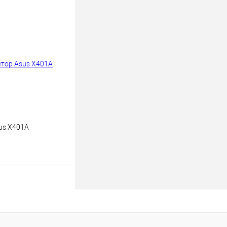
В корзину
к
К сравнению
В
наличии
us X401A
В корзину
к
К сравнению
В