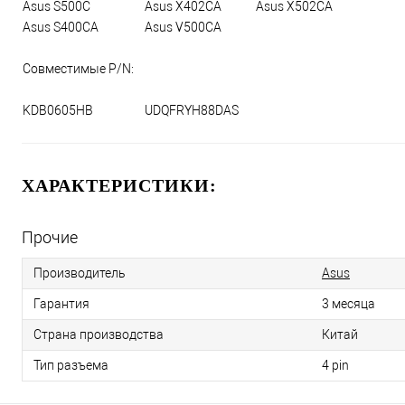
Asus S500C
Asus X402CA
Asus X502CA
Asus S400CA
Asus V500CA
Совместимые P/N:
KDB0605HB
UDQFRYH88DAS
ХАРАКТЕРИСТИКИ:
Прочие
Производитель
Asus
Гарантия
3 месяца
Страна производства
Китай
Тип разъема
4 pin