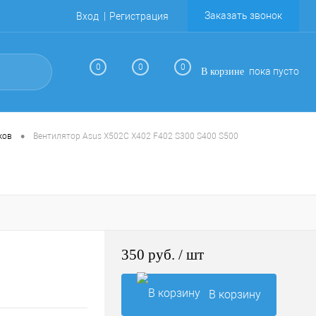
Заказать звонок
Вход
Регистрация
0
0
0
пока пусто
В корзине
•
ков
Вентилятор Asus X502C X402 F402 S300 S400 S500
350 руб.
/ шт
В корзину