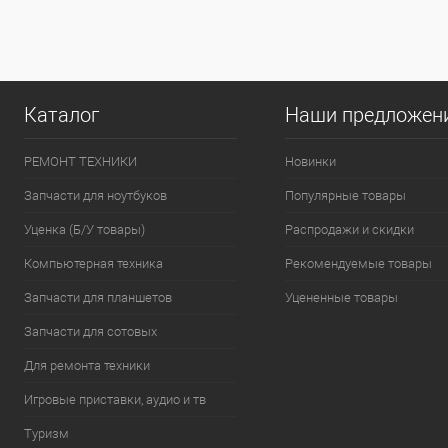
наличии
наличи
Каталог
Наши предложен
РЕМОНТ ТЕХНИКИ
Новинки
Запчасти для ноутбуков
Популярные товары
Уценка (Б/У товары)
Распродажи и скидки
Компьютерная техника
Рекомендуемые товары
Запчасти для планшетов
Уцененные товары
Запчасти для сотовых
Для ремонта техники
Игровые приставки, аудио и тв
Туризм