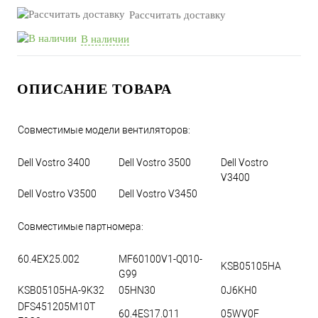
Рассчитать доставку
В наличии
ОПИСАНИЕ ТОВАРА
Совместимые модели вентиляторов:
Dell Vostro 3400
Dell Vostro 3500
Dell Vostro
V3400
Dell Vostro V3500
Dell Vostro V3450
Совместимые партномера:
60.4EX25.002
MF60100V1-Q010-
KSB05105HA
G99
KSB05105HA-9K32
05HN30
0J6KH0
DFS451205M10T
60.4ES17.011
05WV0F