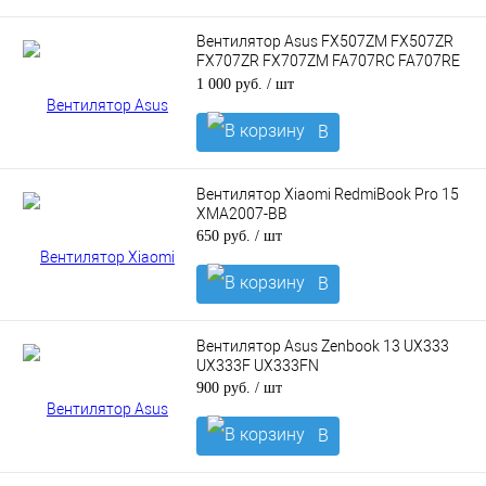
корзину
Вентилятор Asus FX507ZM FX507ZR
FX707ZR FX707ZM FA707RC FA707RE
FA507RC FA507RE для GPU, 5V
1 000 руб.
/ шт
В
корзину
Вентилятор Xiaomi RedmiBook Pro 15
XMA2007-BB
650 руб.
/ шт
В
корзину
Вентилятор Asus Zenbook 13 UX333
UX333F UX333FN
900 руб.
/ шт
В
корзину