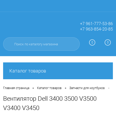
+7 961-777-53-86
+7 963-854-20-85
Вход
Регистрация
0
0
Каталог товаров
•
•
•
Главная страница
Каталог товаров
Запчасти для ноутбуков
Ве
Вентилятор Dell 3400 3500 V3500
V3400 V3450