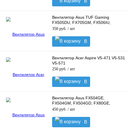
В
корзину
Вентилятор Asus TUF Gaming
FX505DU, FX705GM, FX506IU,
FA506IV для GPU
350 руб.
/ шт
В
корзину
Вентилятор Acer Aspire V5-471 V5-531
V5-571
250 руб.
/ шт
В
корзину
Вентилятор Asus FX504GE,
FX504GM, FX504GD, FX80GE,
FX80FE, ZX80G для CPU
450 руб.
/ шт
В