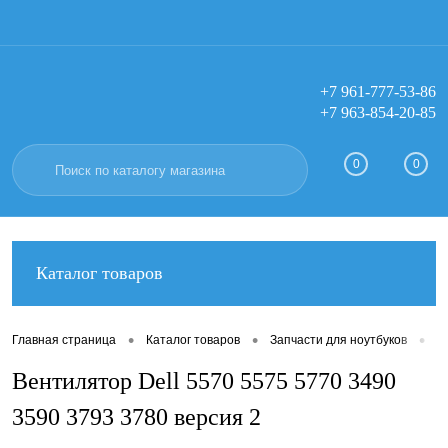
+7 961-777-53-86
+7 963-854-20-85
Вход
Регистрация
0
0
Каталог товаров
•
•
•
Главная страница
Каталог товаров
Запчасти для ноутбуков
В
Вентилятор Dell 5570 5575 5770 3490
3590 3793 3780 версия 2