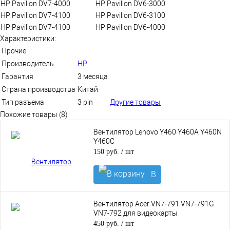
HP Pavilion DV7-4000
HP Pavilion DV6-3000
HP Pavilion DV7-4100
HP Pavilion DV6-3100
HP Pavilion DV7-4100
HP Pavilion DV6-4000
Характеристики:
Прочие
Производитель
HP
Гарантия
3 месяца
Страна производства
Китай
Тип разъема
3 pin
Другие товары
Похожие товары (8)
Вентилятор Lenovo Y460 Y460A Y460N
Y460C
150 руб.
/ шт
В
корзину
Вентилятор Acer VN7-791 VN7-791G
VN7-792 для видеокарты
450 руб.
/ шт