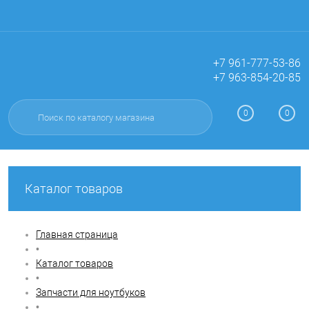
+7 961-777-53-86
+7 963-854-20-85
Вход
Регистрация
0
0
Каталог товаров
Главная страница
•
Каталог товаров
•
Запчасти для ноутбуков
•