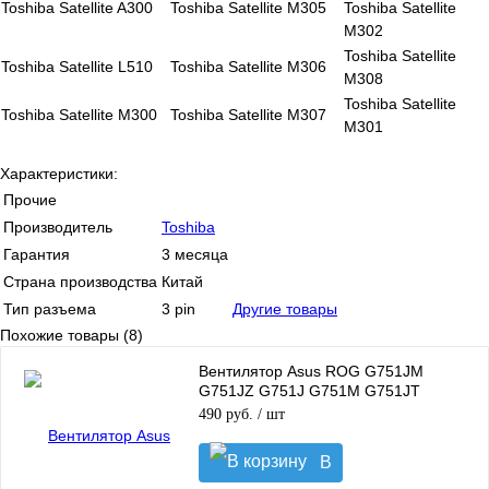
Toshiba Satellite A300
Toshiba Satellite M305
Toshiba Satellite
M302
Toshiba Satellite
Toshiba Satellite L510
Toshiba Satellite M306
M308
Toshiba Satellite
Toshiba Satellite M300
Toshiba Satellite M307
M301
Характеристики:
Прочие
Производитель
Toshiba
Гарантия
3 месяца
Страна производства
Китай
Тип разъема
3 pin
Другие товары
Похожие товары (8)
Вентилятор Asus ROG G751JM
G751JZ G751J G751M G751JT
G751JY G751J для CPU
490 руб.
/ шт
В