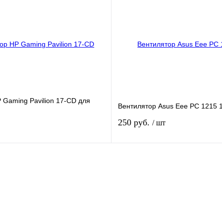
к
К сравнению
Купить в 1 клик
К ср
В
В избранное
наличии
налич
 Gaming Pavilion 17-CD для
Вентилятор Asus Eee PC 1215 
250 руб.
/ шт
В корзину
В кор
к
К сравнению
Купить в 1 клик
К ср
В
В избранное
наличии
налич