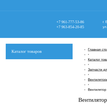
+7 961-777-53-86
г.
+7 963-854-20-85
ул
Главная ст
Каталог товаров
•
Каталог тов
•
Запчасти дл
•
Вентилятор
•
Вентилятор 
Вентилятор