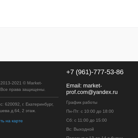
+7 (961)-777-53-86
 2013-2021 © Market-
Email:
market-
. Все права защищены.
prof.com@yandex.ru
График работы
: 620092, г. Екатеринбург,
ева д.64, 2 этаж.
Пн-Пт: с 10:00 до 18:00
Сб: с 11:00 до 15:00
ть на карте
Вс: Выходной