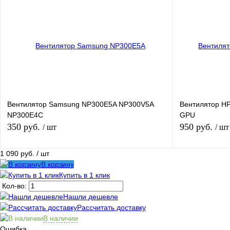
Купить в 1 клик
К сравнению
Купить в 1 кли
В избранное
В
В избранное
наличии
Вентилятор Samsung NP300E5A NP300V5A
Вентилятор HP
NP300E4C
GPU
350 руб.
950 руб.
/ шт
/ шт
1 090 руб.
/ шт
В корзину
В корзину
Купить в 1 клик
Кол-во:
Купить в 1 клик
К сравнению
Купить в 1 кли
Нашли дешевле
Рассчитать доставку
В избранное
В
В избранное
В наличии
наличии
Ошибка