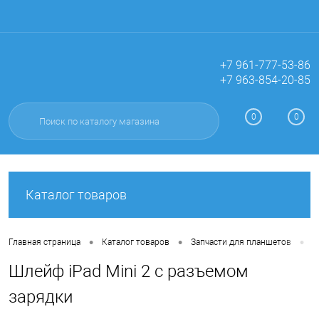
+7 961-777-53-86
+7 963-854-20-85
Вход
Регистрация
0
0
Каталог товаров
•
•
•
Главная страница
Каталог товаров
Запчасти для планшетов
Ш
Шлейф iPad Mini 2 с разъемом
зарядки