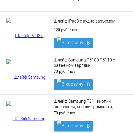
Шлейф iPad3 с аудио разъемом
120 руб.
/ шт
В
корзину
Шлейф Samsung P5100 P5110 с
разъемом зарядки
70 руб.
/ шт
В
корзину
Шлейф Samsung T311 кнопки
включения, кнопки громкости,
микрофон
70 руб.
/ шт
В