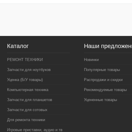
Купить в 1 клик
К сравнению
Купить в 1 клик
К сра
В избранное
В
В избранное
наличии
наличи
Цвет
Цвет
Каталог
Наши предложен
РЕМОНТ ТЕХНИКИ
Новинки
Запчасти для ноутбуков
Популярные товары
Уценка (Б/У товары)
Распродажи и скидки
Компьютерная техника
Рекомендуемые товары
Запчасти для планшетов
Уцененные товары
Запчасти для сотовых
Для ремонта техники
Игровые приставки, аудио и тв