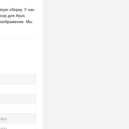
ную сборку. У нас
сор для Asus
 изображение. Мы
вары
вары