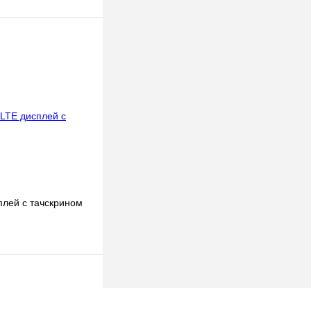
В корзину
к
К сравнению
В
наличии
плей с тачскрином
В корзину