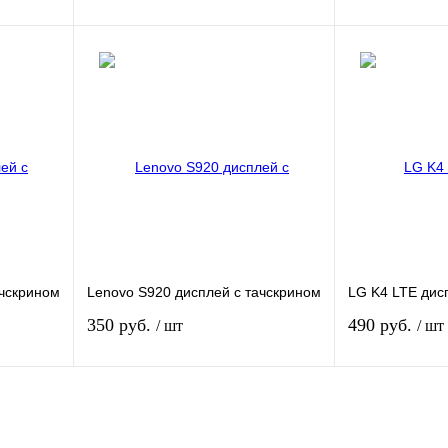
зину
В корзину
внению
Купить в 1 клик
К сравнению
Купить в 1 кли
В
В избранное
В
В избранное
и
наличии
Цвет
Цвет
ачскрином
Lenovo S920 дисплей с тачскрином
LG K4 LTE дис
350 руб.
490 руб.
/ шт
/ шт
зину
В корзину