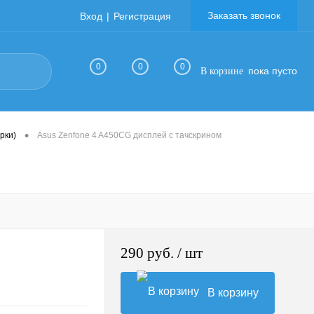
Заказать звонок
Вход
Регистрация
0
0
0
пока пусто
В корзине
•
рки)
Asus Zenfone 4 A450CG дисплей с тачскрином
290 руб.
/ шт
В корзину