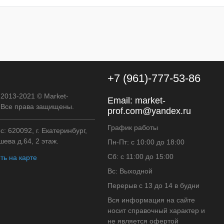
к
К сравнению
В
наличии
+7 (961)-777-53-86
 2013-2021 © Market-
Email:
market-
. Все права защищены.
prof.com@yandex.ru
График работы
: 620092, г. Екатеринбург,
ева д.64, 2 этаж.
Пн-Пт: с 10:00 до 18:00
Сб: с 11:00 до 15:00
ть на карте
Вс: Выходной
Перерыв с 13 до 14 в будни
Вся информация на сайте
носит справочный характер и
не является офертой