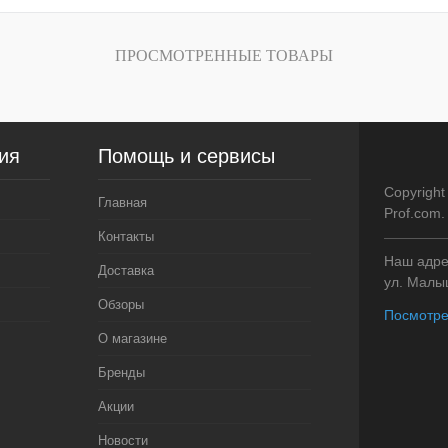
внению
Купить в 1 клик
К сравнению
Купить в 1 кли
В
В избранное
В
В избранное
ПРОСМОТРЕННЫЕ ТОВАРЫ
и
наличии
Цвет
Цвет
ия
Помощь и сервисы
Copyright
Главная
Prof.com
Контакты
Наш адрес
Доставка
ул. Малыш
Обзоры
Посмотре
О магазине
Бренды
Акции
Новости