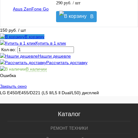
290 руб.
/ шт
В
корзину
150 руб.
/ шт
В корзину
Купить в 1 клик
Кол-во:
Нашли дешевле
Рассчитать доставку
В наличии
Ошибка
Закрыть окно
LG E450/E455/D221 (L5 ll/L5 ll Dual/L50) дисплей
Каталог
РЕМОНТ ТЕХНИКИ