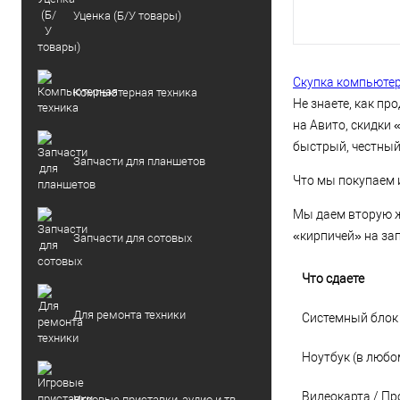
Уценка (Б/У товары)
Скупка компьюте
Компьютерная техника
Не знаете, как п
на Авито, скидки
быстрый, честный
Запчасти для планшетов
Что мы покупаем и
Мы даем вторую ж
«кирпичей» на зап
Запчасти для сотовых
Что сдаете
Для ремонта техники
Системный блок 
Ноутбук (в любо
Видеокарта / Пр
Игровые приставки, аудио и тв