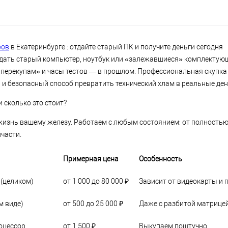
ров
в Екатеринбурге : отдайте старый ПК и получите деньги сегодня
родать старый компьютер, ноутбук или «залежавшиеся» комплектую
 «перекупам» и часы тестов — в прошлом. Профессиональная скупк
 и безопасный способ превратить технический хлам в реальные ден
 сколько это стоит?
изнь вашему железу. Работаем с любым состоянием: от полностью
части.
Примерная цена
Особенность
(целиком)
от 1 000 до 80 000 ₽
Зависит от видеокарты и 
м виде)
от 500 до 25 000 ₽
Даже с разбитой матрице
оцессор
от 1 500 ₽
Выкупаем поштучно