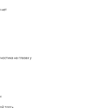
 нет
ностика на глазах у
и
ой торг»