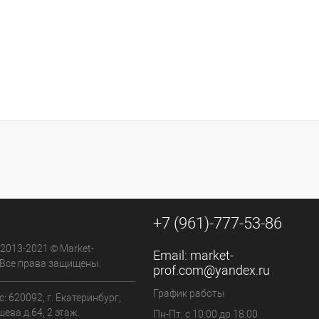
+7 (961)-777-53-86
 2013-2021 © Market-
Email:
market-
 Все права защищены.
prof.com@yandex.ru
График работы
: 620092, г. Екатеринбург,
ева д.64, 2 этаж.
Пн-Пт: с 10:00 до 18:00