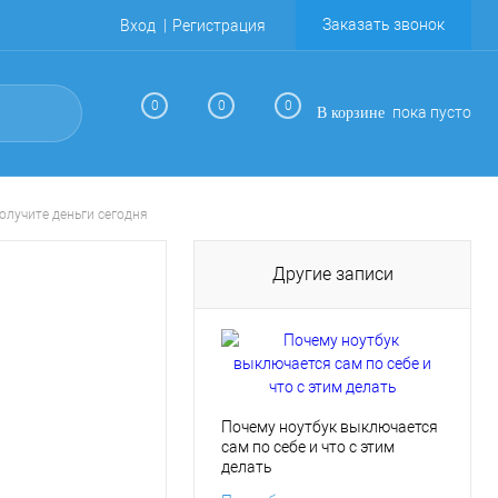
Заказать звонок
Вход
Регистрация
0
0
0
пока пусто
В корзине
олучите деньги сегодня
Другие записи
Почему ноутбук выключается
сам по себе и что с этим
делать