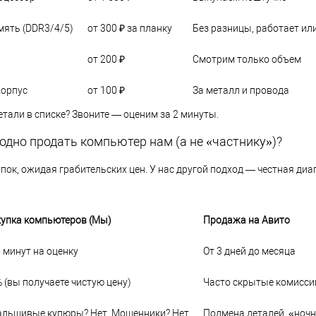
мять (DDR3/4/5)
от 300 ₽ за планку
Без разницы, работает или
от 200 ₽
Смотрим только объем
Корпус
от 100 ₽
За металл и провода
етали в списке? Звоните — оценим за 2 минуты.
дно продать компьютер нам (а не «частнику»)?
пок, ожидая грабительских цен. У нас другой подход — честная диаг
купка компьютеров (Мы)
Продажа на Авито
 минут на оценку
От 3 дней до месяца
 (вы получаете чистую цену)
Часто скрытые комисси
альшивые купюры? Нет. Мошенники? Нет
Подмена деталей, «ночн