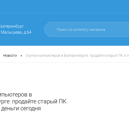
 Екатеринбург
. Малышева, д.64
•
Новости
Скупка компьютеров в Екатеринбурге: продайте старый ПК и п
мпьютеров в
рге: продайте старый ПК
 деньги сегодня