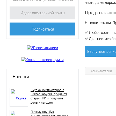
свежие новости и акции нашего магазина.
часто даже дорож
Продать комп
Не копите хлам. П
✅ Любое состояни
✅ Диагностика бе
Вернуться к спи
Комментарии
Новости
Скупка компьютеров в
Екатеринбурге: продайте
старый ПК и получите
деньги сегодня
Почему ноутбук
выключается сам по себе