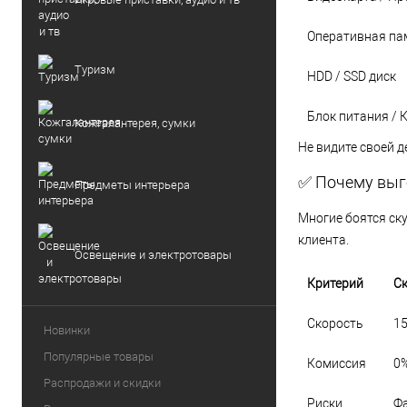
Оперативная па
Туризм
HDD / SSD диск
Блок питания / 
Кожгалантерея, сумки
Не видите своей д
✅ Почему выго
Предметы интерьера
Многие боятся ску
клиента.
Освещение и электротовары
Критерий
С
Скорость
15
Новинки
Популярные товары
Комиссия
0%
Распродажи и скидки
Риски
Ф