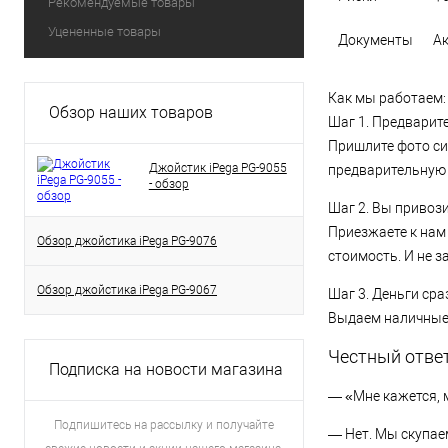
Рекомендуемые товары
Уцененные товары
Документы
А
Как мы работаем:
Обзор наших товаров
Шаг 1. Предварит
Пришлите фото си
Джойстик iPega PG-9055
предварительную 
- обзор
Шаг 2. Вы привоз
Приезжаете к нам
Обзор джойстика iPega PG-9076
стоимость. И не з
Обзор джойстика iPega PG-9067
Шаг 3. Деньги сра
Выдаем наличные 
Честный отве
Подписка на новости магазина
— «Мне кажется, м
Подпишитесь на рассылку и получайте
— Нет. Мы скупаем