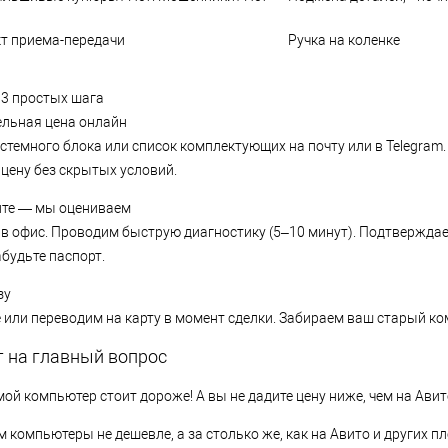
кт приема-передачи
Ручка на коленке
 3 простых шага
ельная цена онлайн
стемного блока или список комплектующих на почту или в Telegram
цену без скрытых условий.
ите — мы оцениваем
 в офис. Проводим быструю диагностику (5–10 минут). Подтвержд
абудьте паспорт.
зу
или переводим на карту в момент сделки. Забираем ваш старый ко
т на главный вопрос
ой компьютер стоит дороже! А вы не дадите цену ниже, чем на Авит
 компьютеры не дешевле, а за столько же, как на Авито и других п