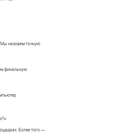
. Мы назовем точную
аем финальную
мпьютер.
о?»
лощадках. Более того —