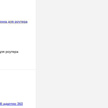
для роутера
в наличии
к
К сравнению
Под заказ