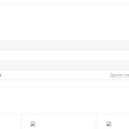
а
Другие то