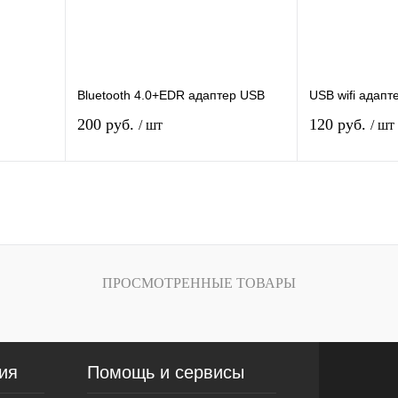
Характеристика:
wi-fi 300 Мбит/c с антенной
Bluetooth 4.0+EDR адаптер USB
USB wifi адапт
200 руб.
120 руб.
/ шт
/ шт
Нет в наличии
Нет 
внению
Купить в 1 клик
К сравнению
Купить в 1 кли
аказ
В избранное
Под заказ
В избранное
ПРОСМОТРЕННЫЕ ТОВАРЫ
Характеристика
wi-fi 300 Мбит/
ия
Помощь и сервисы