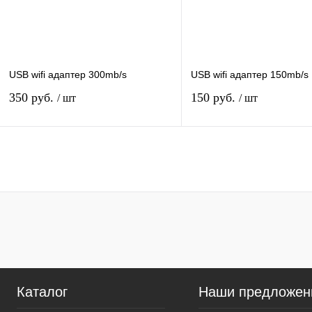
Цвет
Белый
USB wifi адаптер 300mb/s
USB wifi адаптер 150mb/s
350 руб.
150 руб.
/ шт
/ шт
Нет в наличии
Нет в наличии
Купить в 1 клик
К сравнению
Купить в 1 клик
К сра
В избранное
Под заказ
В избранное
Под з
Характеристика:
wi-fi 150 Мбит/c
Каталог
Наши предложен