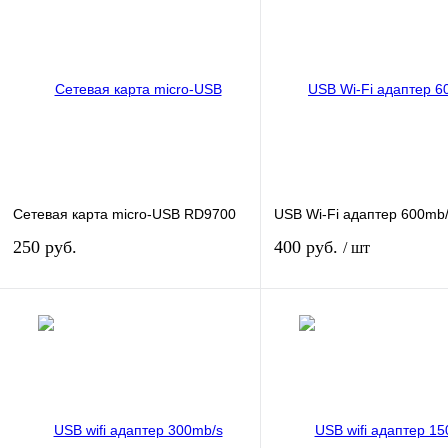
Сетевая карта micro-USB RD9700
USB Wi-Fi адаптер 600mb
250 руб.
400 руб.
/ шт
В корзину
В кор
Купить в 1 клик
К сравнению
Купить в 1 клик
К сра
В избранное
В
В избранное
наличии
наличи