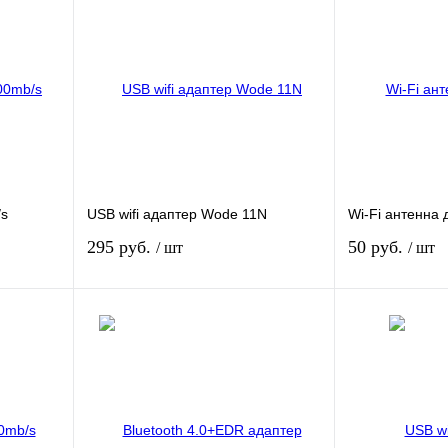
/s
USB wifi адаптер Wode 11N
Wi-Fi антенна 
295 руб.
50 руб.
/ шт
/ шт
зину
В корзину
Нет 
внению
Купить в 1 клик
К сравнению
Купить в 1 кли
В
В избранное
В
В избранное
и
наличии
Цвет