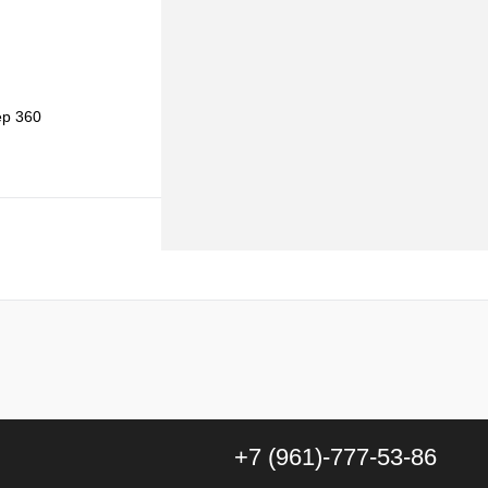
ер 360
в наличии
к
К сравнению
Под заказ
:
c
+7 (961)-777-53-86