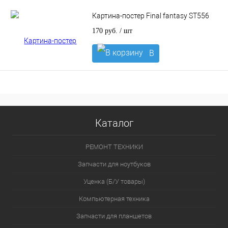
корзину
Картина-постер Final fantasy ST556
170 руб.
/ шт
В
корзину
Каталог
РЕМОНТ ТЕХНИКИ
Запчасти для ноутбуков
Уценка (Б/У товары)
Компьютерная техника
Запчасти для планшетов