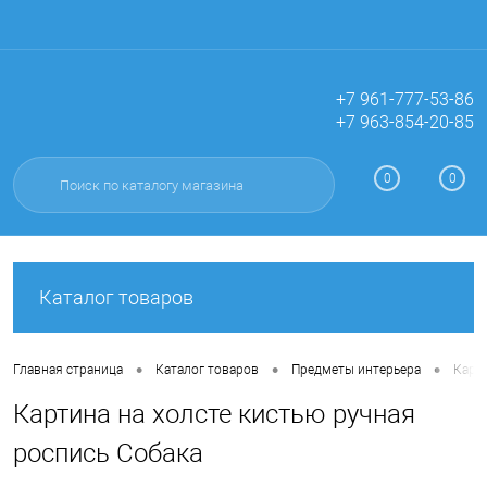
+7 961-777-53-86
+7 963-854-20-85
Вход
Регистрация
0
0
Каталог товаров
•
•
•
Главная страница
Каталог товаров
Предметы интерьера
Карт
Картина на холсте кистью ручная
роспись Cобака