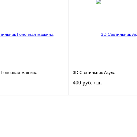
В корзину
В корзину
к
К сравнению
Купить в 1 клик
К ср
В наличии
В избранное
В на
Цвет
к Гоночная машина
3D Светильник Акула
400 руб.
/ шт
Нет в наличии
Нет в наличии
к
К сравнению
Купить в 1 клик
К ср
Под заказ
В избранное
Под з