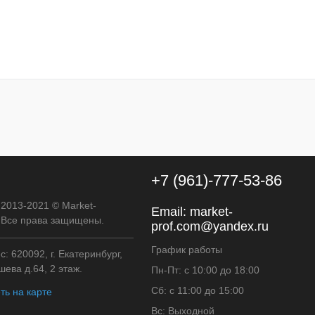
Цвет
+7 (961)-777-53-86
 2013-2021 © Market-
Email:
market-
. Все права защищены.
prof.com@yandex.ru
График работы
: 620092, г. Екатеринбург,
ева д.64, 2 этаж.
Пн-Пт: с 10:00 до 18:00
Сб: с 11:00 до 15:00
ть на карте
Вс: Выходной