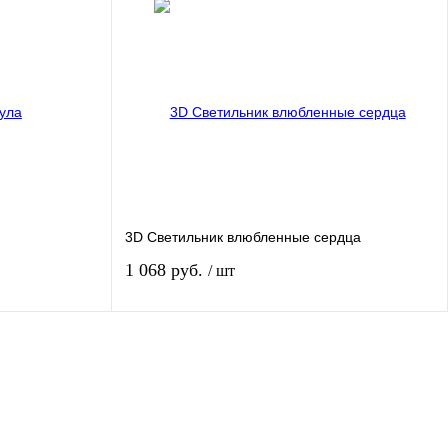
Нет в наличии
авнению
Купить в 1 клик
К сравнению
личии
В избранное
Под заказ
Цвет
3D Светильник влюбленные сердца
1 068 руб.
/ шт
Нет в наличии
авнению
Купить в 1 клик
К сравнению
аказ
В избранное
Под заказ