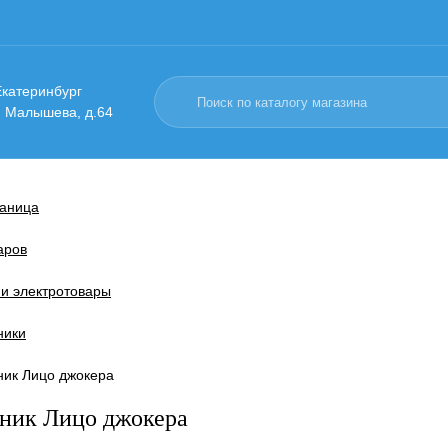
 Екатеринбург
. Малышева, д.64
раница
аров
и электротовары
ники
ник Лицо джокера
ник Лицо джокера