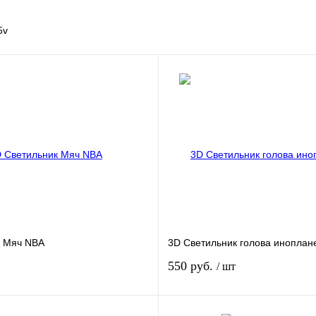
5v
к Мяч NBA
3D Светильник голова иноплан
550 руб.
/ шт