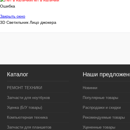
Нет в наличии
Цвет
Цвет
Ошибка
Закрыть окно
3D Светильник Лицо джокера
Характеристика
с пультом в к
Каталог
Наши предложен
РЕМОНТ ТЕХНИКИ
Новинки
Запчасти для ноутбуков
Популярные товары
Уценка (Б/У товары)
Распродажи и скидки
Компьютерная техника
Рекомендуемые товары
Запчасти для планшетов
Уцененные товары