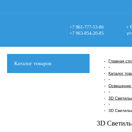
+7 961-777-53-86
г.
+7 963-854-20-85
ул
Главная ст
Каталог товаров
•
Каталог тов
•
Освещение 
•
3D Светиль
•
3D Светиль
3D Светиль