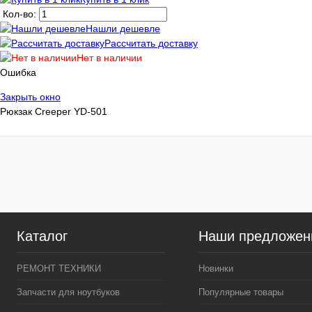
Кол-во:
Купить в 1 клик
К сравнению
Купить в 1 кли
Нашли дешевле
Рассчитать доставку
В избранное
В наличии
В избранное
Нет в наличии
Цвет
Цвет
Ошибка
Закрыть окно
Рюкзак Creeper YD-501
Характеристика:
Характеристика
20 литров
20 литров
Каталог
Наши предложен
РЕМОНТ ТЕХНИКИ
Новинки
Запчасти для ноутбуков
Популярные товары