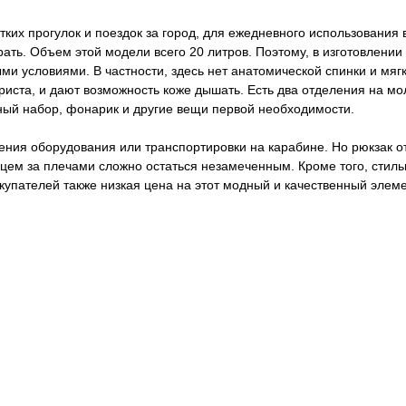
ких прогулок и поездок за город, для ежедневного использования 
рать. Объем этой модели всего 20 литров. Поэтому, в изготовлени
и условиями. В частности, здесь нет анатомической спинки и мягк
риста, и дают возможность коже дышать. Есть два отделения на мо
тный набор, фонарик и другие вещи первой необходимости.
ления оборудования или транспортировки на карабине. Но рюкзак 
нцем за плечами сложно остаться незамеченным. Кроме того, стил
окупателей также низкая цена на этот модный и качественный элем