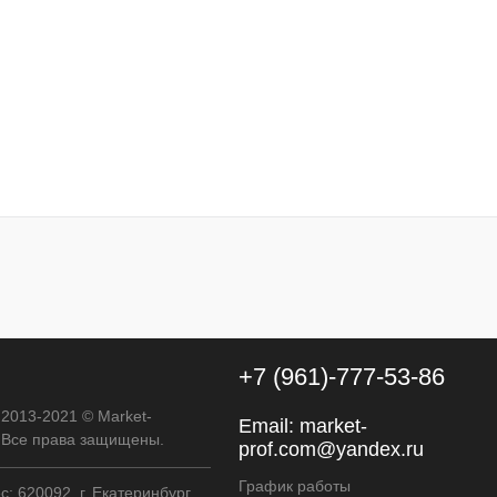
авнению
Купить в 1 клик
К сравнению
аказ
В избранное
Под заказ
Цвет
Характеристика:
20-35 литров
+7 (961)-777-53-86
 2013-2021 © Market-
Email:
market-
. Все права защищены.
prof.com@yandex.ru
График работы
: 620092, г. Екатеринбург,