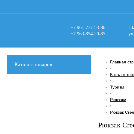
+7 961-777-53-86
г.
+7 963-854-20-85
ул
Главная ст
Каталог товаров
•
Каталог тов
•
Туризм
•
Рюкзаки
•
Рюкзак Cre
Рюкзак Cre