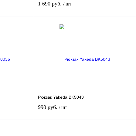
1 690 руб.
/ шт
Нет в наличии
авнению
Купить в 1 клик
К сравнению
личии
В избранное
Под заказ
Цвет
Характеристика:
Рюкзак Yakeda BK5043
45 литров
990 руб.
/ шт
Нет в наличии