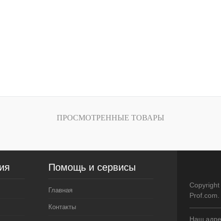
к
К сравнению
Купить в 1 клик
К ср
Под заказ
В избранное
Под з
Цвет
:
Характеристика:
40 литров
ПРОСМОТРЕННЫЕ ТОВАРЫ
ия
Помощь и сервисы
Copyright
Главная
Prof.com
Контакты
Наш адрес