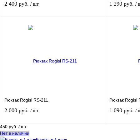
2 400 руб.
1 290 руб.
/ шт
/ 
В корзину
Купить в 1 клик
К сравнению
Купить в 1 кли
В избранное
В наличии
В избранное
Цвет
Цвет
Характеристика:
Характеристика
36 литров
20-35 литров
Рюкзак Rogisi RS-211
Рюкзак Rogisi
2 000 руб.
1 090 руб.
/ шт
/ 
450 руб.
/ шт
В корзину
Нет в наличии
Купить в 1 клик