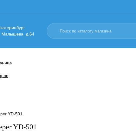
 Екатеринбург
. Малышева, д.64
раница
аров
eper YD-501
eper YD-501