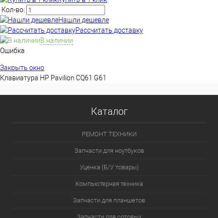
Кол-во:
Нашли дешевле
Рассчитать доставку
В наличии
Ошибка
Закрыть окно
Клавиатура HP Pavilion CQ61 G61
Каталог
РЕМОНТ ТЕХНИКИ
Запчасти для ноутбуков
Уценка (Б/У товары)
Компьютерная техника
Запчасти для планшетов
Запчасти для сотовых