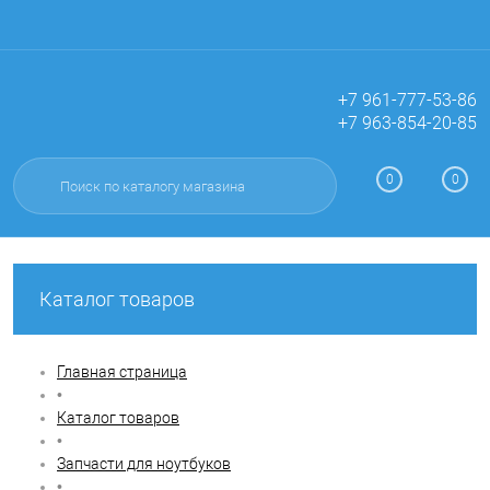
+7 961-777-53-86
+7 963-854-20-85
Вход
Регистрация
0
0
Каталог товаров
Главная страница
•
Каталог товаров
•
Запчасти для ноутбуков
•