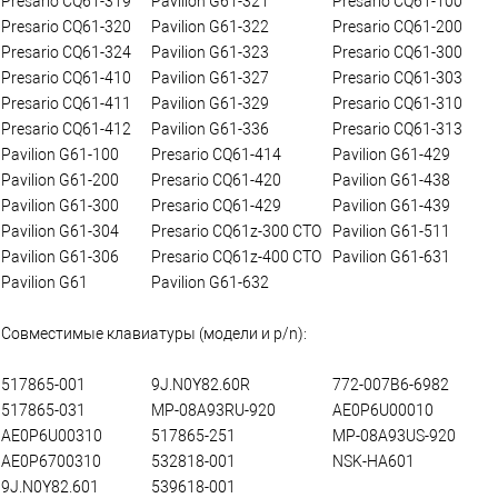
Presario CQ61-319
Pavilion G61-321
Presario CQ61-100
Presario CQ61-320
Pavilion G61-322
Presario CQ61-200
Presario CQ61-324
Pavilion G61-323
Presario CQ61-300
Presario CQ61-410
Pavilion G61-327
Presario CQ61-303
Presario CQ61-411
Pavilion G61-329
Presario CQ61-310
Presario CQ61-412
Pavilion G61-336
Presario CQ61-313
Pavilion G61-100
Presario CQ61-414
Pavilion G61-429
Pavilion G61-200
Presario CQ61-420
Pavilion G61-438
Pavilion G61-300
Presario CQ61-429
Pavilion G61-439
Pavilion G61-304
Presario CQ61z-300 CTO
Pavilion G61-511
Pavilion G61-306
Presario CQ61z-400 CTO
Pavilion G61-631
Pavilion G61
Pavilion G61-632
Совместимые клавиатуры (модели и p/n):
517865-001
9J.N0Y82.60R
772-007B6-6982
517865-031
MP-08A93RU-920
AE0P6U00010
AE0P6U00310
517865-251
MP-08A93US-920
AE0P6700310
532818-001
NSK-HA601
9J.N0Y82.601
539618-001