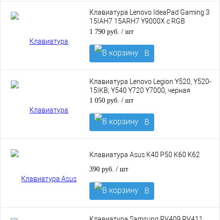
корзину
Клавиатура Lenovo IdeaPad Gaming 3
15IAH7 15ARH7 Y9000X с RGB
подсветкой
1 790 руб.
/ шт
В
корзину
Клавиатура Lenovo Legion Y520, Y520-
15IKB, Y540 Y720 Y7000, черная
1 050 руб.
/ шт
В
корзину
Клавиатура Asus K40 P50 K60 K62
390 руб.
/ шт
В
корзину
Клавиатура Samsung RV409 RV411