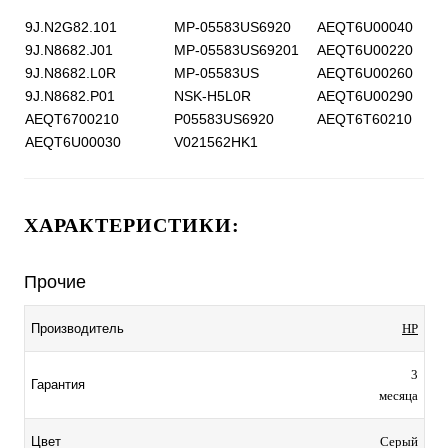
9J.N2G82.101
MP-05583US6920
AEQT6U00040
9J.N8682.J01
MP-05583US69201
AEQT6U00220
9J.N8682.L0R
MP-05583US
AEQT6U00260
9J.N8682.P01
NSK-H5L0R
AEQT6U00290
AEQT6700210
P05583US6920
AEQT6T60210
AEQT6U00030
V021562HK1
ХАРАКТЕРИСТИКИ:
Прочие
Производитель
HP
3
Гарантия
месяца
Цвет
Серый