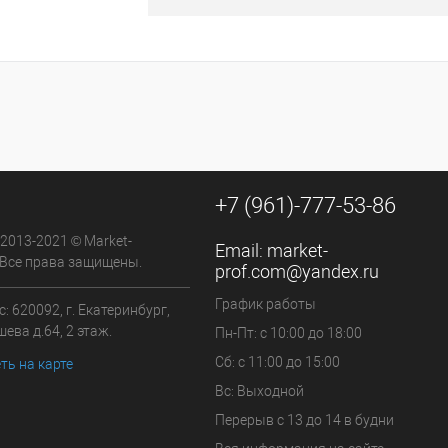
к
К сравнению
В наличии
+7 (961)-777-53-86
 2013-2021 © Market-
Email:
market-
 Все права защищены.
prof.com@yandex.ru
График работы
: 620092, г. Екатеринбург,
ева д.64, 2 этаж.
Пн-Пт: с 10:00 до 18:00
Сб: с 11:00 до 15:00
ть на карте
Вс: Выходной
Перерыв с 13 до 14 в будни