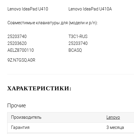
Lenovo IdeaPad U410
Lenovo IdeaPad U410A
Совместимые клавиатуры для (модели и p/n):
25203740
T3C1-RUS
25203620
25203740
AELZ8700110
BCASQ
9Z.N7GSQ.A0R
ХАРАКТЕРИСТИКИ:
Прочие
Производитель
Lenovo
Гарантия
3 месяца