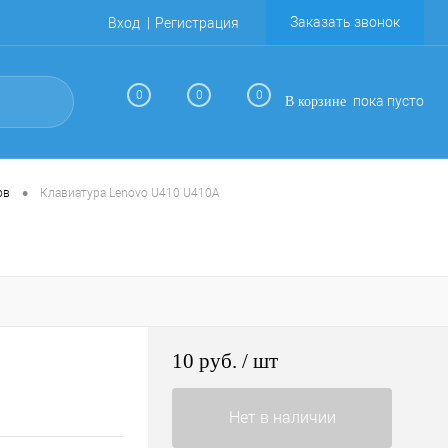
Заказать звонок
Вход
Регистрация
0
0
0
пока пусто
В корзине
•
ов
Клавиатура Lenovo U410 U410A
10 руб.
/ шт
Нет в наличии