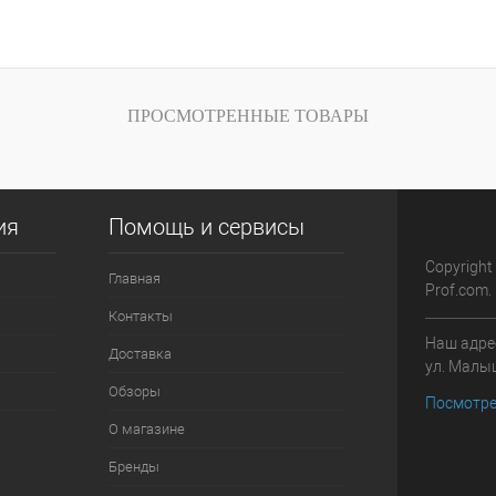
внению
Купить в 1 клик
К сравнению
Купить в 1 кли
ичии
В избранное
В наличии
В избранное
ПРОСМОТРЕННЫЕ ТОВАРЫ
Цвет
Цвет
ия
Помощь и сервисы
Copyright
Главная
Prof.com.
Контакты
Наш адрес
Доставка
ул. Малыш
Обзоры
Посмотре
О магазине
Бренды