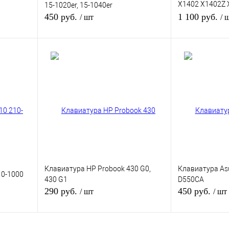
X1402 X1402Z 
15-1020er, 15-1040er
E1404FA
450 руб.
1 100 руб.
/ шт
/ 
В корзину
Нет 
внению
Купить в 1 клик
К сравнению
Купить в 1 кли
ичии
В избранное
В наличии
В избранное
Цвет
Цвет
Клавиатура HP Probook 430 G0,
Клавиатура As
10-1000
430 G1
D550CA
290 руб.
450 руб.
/ шт
/ шт
В корзину
В