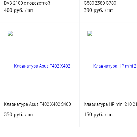
DV3-2100 с подсветкой
G580 Z580 G780
400 руб.
390 руб.
/ шт
/ шт
В корзину
В корзину
Купить в 1 клик
К сравнению
Купить в 1 клик
К сра
В избранное
В наличии
В избранное
В нал
Цвет
Цвет
Клавиатура Asus F402 X402 S400
Клавиатура HP mini 210 2
350 руб.
150 руб.
/ шт
/ шт
В корзину
В корзину