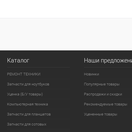
Купить в 1 клик
К сравнению
Купить в 1 клик
К сра
В избранное
В наличии
В избранное
В нал
Цвет
Цвет
Каталог
Наши предложен
РЕМОНТ ТЕХНИКИ
Новинки
Запчасти для ноутбуков
Популярные товары
Уценка (Б/У товары)
Распродажи и скидки
Компьютерная техника
Рекомендуемые товары
Запчасти для планшетов
Уцененные товары
Запчасти для сотовых