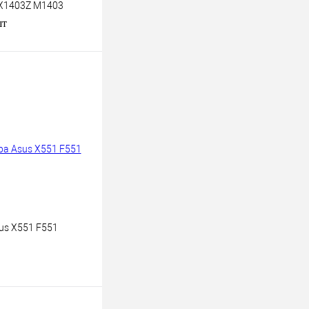
X1403Z M1403
шт
в наличии
к
К сравнению
Под заказ
us X551 F551
 корзину