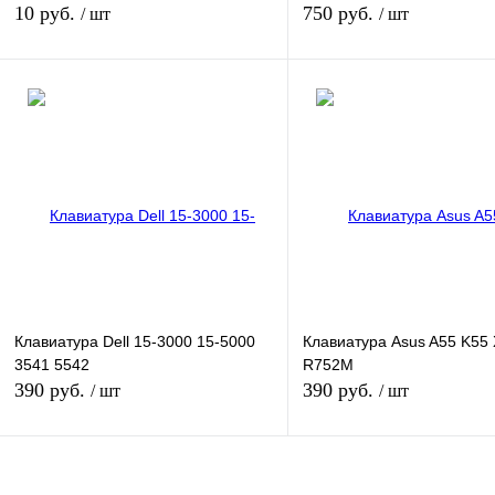
5468, 5471 с подсветкой
10 руб.
750 руб.
/ шт
/ шт
В корзину
Нет в наличии
Купить в 1 клик
К сра
Купить в 1 клик
К сравнению
В избранное
В нал
В избранное
Под заказ
Цвет
Цвет
Клавиатура Dell 15-3000 15-5000
Клавиатура Asus A55 K55
3541 5542
R752M
390 руб.
390 руб.
/ шт
/ шт
В корзину
В корзину