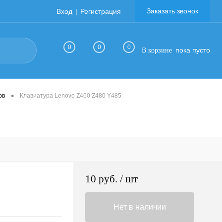
Заказать звонок
Вход
Регистрация
0
0
0
пока пусто
В корзине
•
ов
Клавиатура Lenovo Z460 Z480 Y485
10 руб.
/ шт
Нет в наличии