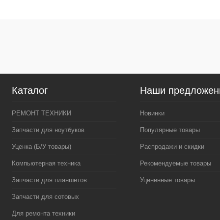
Купить в 1 клик
К сравнению
Купить в 1 клик
К сра
В избранное
В наличии
В избранное
В нал
Цвет
Цвет
Каталог
Наши предложен
РЕМОНТ ТЕХНИКИ
Новинки
Запчасти для ноутбуков
Популярные товары
Уценка (Б/У товары)
Распродажи и скидки
Компьютерная техника
Рекомендуемые товары
Запчасти для планшетов
Уцененные товары
Запчасти для сотовых
Для ремонта техники