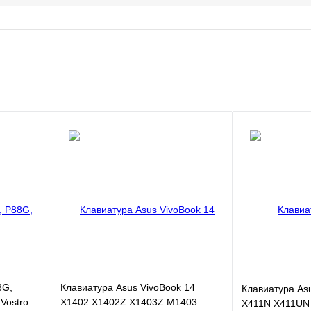
8G,
Клавиатура Asus VivoBook 14
Клавиатура As
 Vostro
X1402 X1402Z X1403Z M1403
X411N X411UN