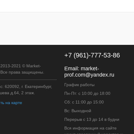
к
К сравнению
В наличии
+7 (961)-777-53-86
 2013-2021 © Market-
Email:
market-
. Все права защищены.
prof.com@yandex.ru
График работы
: 620092, г. Екатеринбург,
ева д.64, 2 этаж.
Пн-Пт: с 10:00 до 18:00
Сб: с 11:00 до 15:00
ть на карте
Вс: Выходной
Перерыв с 13 до 14 в будни
Вся информация на сайте