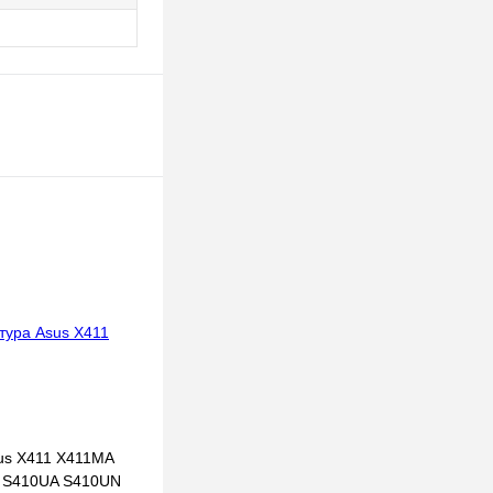
us X411 X411MA
 S410UA S410UN