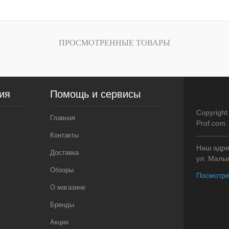
внению
Купить в 1 клик
К сравнению
Купить в 1 кли
ичии
В избранное
В наличии
В избранное
ПРОСМОТРЕННЫЕ ТОВАРЫ
Цвет
Цвет
ия
Помощь и сервисы
Copyright
Главная
Prof.com
Контакты
Наш адрес
Доставка
ул. Малыш
Обзоры
Посмотре
О магазине
Бренды
Акции