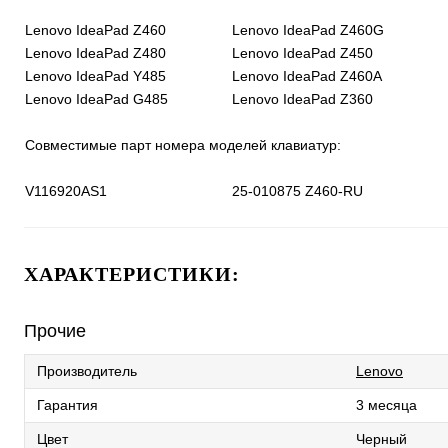
Lenovo IdeaPad Z460
Lenovo IdeaPad Z460G
Lenovo IdeaPad Z480
Lenovo IdeaPad Z450
Lenovo IdeaPad Y485
Lenovo IdeaPad Z460A
Lenovo IdeaPad G485
Lenovo IdeaPad Z360
Совместимые парт номера моделей клавиатур:
V116920AS1
25-010875 Z460-RU
ХАРАКТЕРИСТИКИ:
Прочие
Производитель
Lenovo
Гарантия
3 месяца
Цвет
Черный