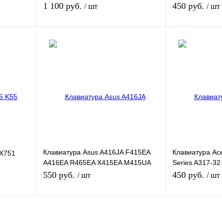
E1404FA
1 100 руб.
450 руб.
/ шт
/ шт
В
Нет в наличии
внению
Купить в 1 кли
Купить в 1 клик
К сравнению
ичии
В избранное
В избранное
Под заказ
Цвет
Цвет
Клавиатура Asus A416JA F415EA
Клавиатура Ace
 X751
A416EA R465EA X415EA M415UA
Series A317-3
F409FA D415DA
A317-51G
550 руб.
450 руб.
/ шт
/ шт
В корзину
В