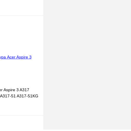
 корзину
к
К сравнению
В наличии
r Aspire 3 A317
2 A317-51 A317-51KG
 корзину