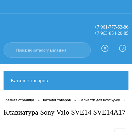
+7 961-777-53-86
+7 963-854-20-85
Вход
Регистрация
0
0
Каталог товаров
•
•
•
Главная страница
Каталог товаров
Запчасти для ноутбуков
К
Клавиатура Sony Vaio SVE14 SVE14A17