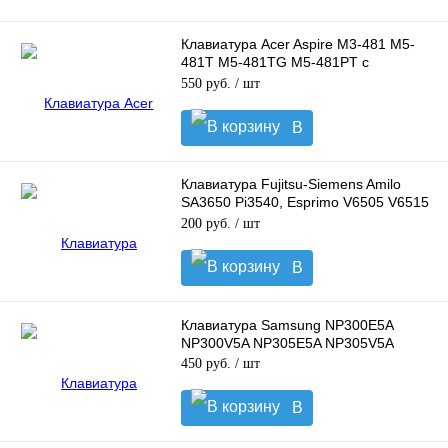
Клавиатура Acer Aspire M3-481 M5-
481T M5-481TG M5-481PT с
подсветкой
550 руб.
/ шт
В
корзину
Клавиатура Fujitsu-Siemens Amilo
SA3650 Pi3540, Esprimo V6505 V6515
PA3515
200 руб.
/ шт
В
корзину
Клавиатура Samsung NP300E5A
NP300V5A NP305E5A NP305V5A
450 руб.
/ шт
В
корзину