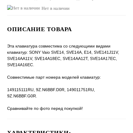
Нет в наличии
ОПИСАНИЕ ТОВАРА
Эта клавиатура совместима со следующими видами
клавиатур: SONY Vaio SVE14, SVE14A, E14, SVE141J11V,
SVE14AA11V, SVE14A18EC, SVE14AA12T, SVE14A17EC,
SVE14A16EC.
Совместимые парт номера моделей клавиатур:
149115111RU, 9Z.N6BBF.D0R, 149011751RU,
9Z.N6BBF.G0R.
Сравнивайте по фото перед покупкой!
ХАРАКТЕРИСТИКИ: