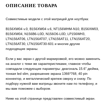
ОПИСАНИЕ ТОВАРА
Совместимые модели с этой матрицей для ноутбука:
B156XW04 v.0, B156XW04 v.6, NT156WHM-N10, B156XW03,
B156XW04, N156B6-L0D, N156O6-L0D, LP156WH3,
LTN156AT06, LTN156AT07, LTN156AT11, LTN156AT20,
LTN156AT30, LTN156AT30-601 и многие другие
подходящие экраны.
Если у вас экран с другой маркировкой, его можно заменить
на аналог с теми же характеристиками, главное чтобы
совпадали следующие параметры: диагональ 15.6" дюйма,
тонкая led slim, разрешение экрана 1366*768, 40 pin
коннектор, и металлический крепеж сверху и снизу. По
подбору нужной вам матрицы звоните нам по телефону, и
мы вам поможем с выбором.
Ниже на этой странице представлен совместимый экран.