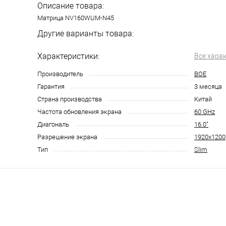
Описание товара:
Матрица NV160WUM-N45
Другие варианты товара:
Характеристики:
Все хара
Производитель
BOE
Гарантия
3 месяца
Страна производства
Китай
Частота обновления экрана
60 GHz
Диагональ
16.0"
Разрешение экрана
1920x1200
Тип
Slim