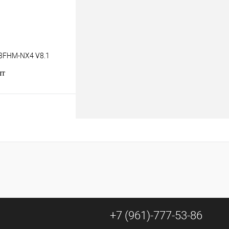
3FHM-NX4 V8.1
шт
В корзину
к
К сравнению
В
наличии
+7 (961)-777-53-86