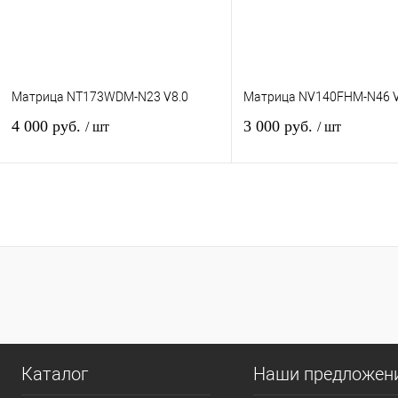
Матрица NT173WDM-N23 V8.0
Матрица NV140FHM-N46 V
4 000 руб.
3 000 руб.
/ шт
/ шт
В корзину
В кор
Купить в 1 клик
К сравнению
Купить в 1 клик
К сра
В избранное
В
В избранное
наличии
наличи
Каталог
Наши предложен