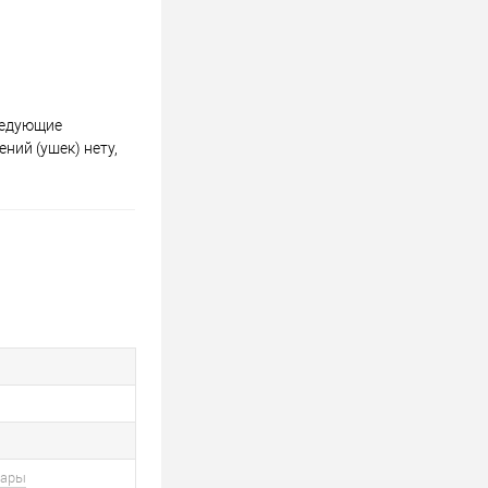
следующие
ний (ушек) нету,
вары