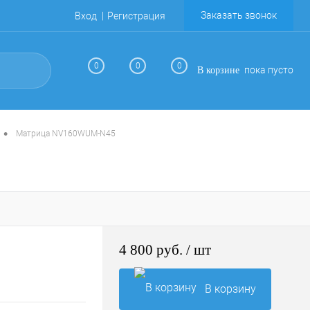
Заказать звонок
Вход
Регистрация
0
0
0
пока пусто
В корзине
•
Матрица NV160WUM-N45
4 800 руб.
/ шт
В корзину