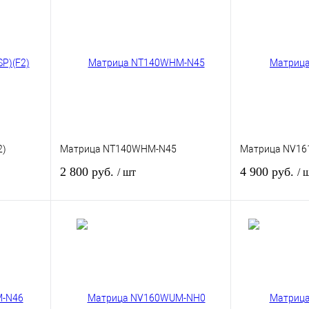
2)
Матрица NT140WHM-N45
Матрица NV16
2 800 руб.
4 900 руб.
/ шт
/ 
зину
В корзину
внению
Купить в 1 клик
К сравнению
Купить в 1 кли
В
В избранное
В
В избранное
и
наличии