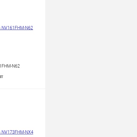
1FHM-N62
шт
В корзину
к
К сравнению
В
наличии