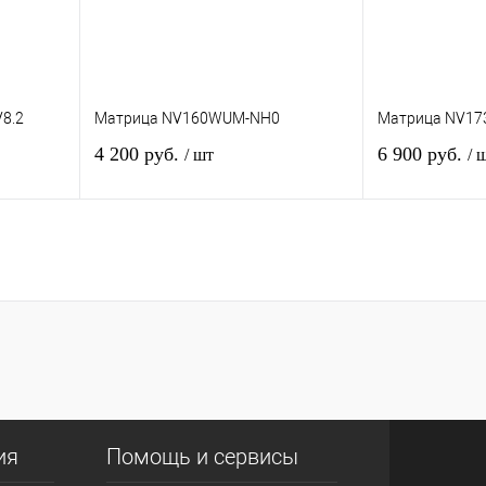
8.2
Матрица NV160WUM-NH0
Матрица NV17
4 200 руб.
6 900 руб.
/ шт
/ 
зину
В корзину
внению
Купить в 1 клик
К сравнению
Купить в 1 кли
В
В избранное
В
В избранное
и
наличии
ия
Помощь и сервисы