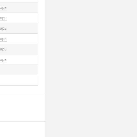
вары
вары
вары
вары
вары
вары