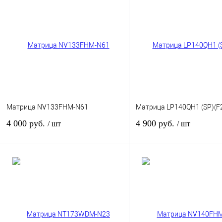
Матрица NV133FHM-N61
Матрица LP140QH1 (SP)(F
4 000 руб.
4 900 руб.
/ шт
/ шт
В корзину
В кор
Купить в 1 клик
К сравнению
Купить в 1 клик
К сра
В избранное
В
В избранное
наличии
наличи