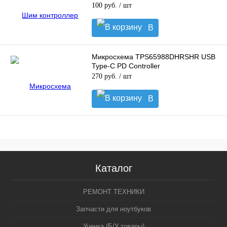
100 руб.
/ шт
В
корзину
Микросхема TPS65988DHRSHR USB
Type-C PD Controller
270 руб.
/ шт
В
корзину
Каталог
РЕМОНТ ТЕХНИКИ
Запчасти для ноутбуков
Уценка (Б/У товары)