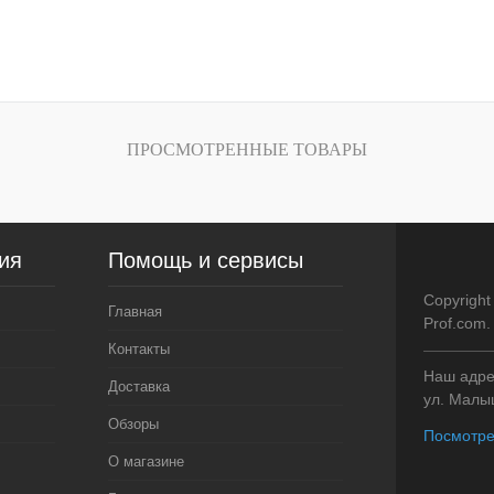
зину
В корзину
внению
Купить в 1 клик
К сравнению
Купить в 1 кли
В
В избранное
В
В избранное
ПРОСМОТРЕННЫЕ ТОВАРЫ
и
наличии
ия
Помощь и сервисы
Copyright
Главная
Prof.com
Контакты
Наш адрес
Доставка
ул. Малыш
Обзоры
Посмотре
О магазине