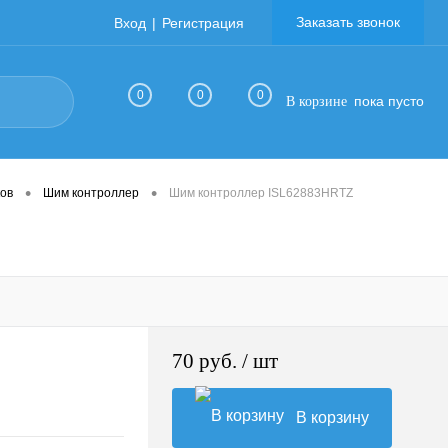
Заказать звонок
Вход
Регистрация
0
0
0
пока пусто
В корзине
•
•
ов
Шим контроллер
Шим контроллер ISL62883HRTZ
70 руб.
/ шт
В корзину