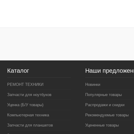
В корзину
В кор
Купить в 1 клик
К сравнению
Купить в 1 клик
К сра
В избранное
В
В избранное
наличии
наличи
Каталог
Наши предложен
РЕМОНТ ТЕХНИКИ
Новинки
Запчасти для ноутбуков
Популярные товары
Уценка (Б/У товары)
Распродажи и скидки
Компьютерная техника
Рекомендуемые товары
Запчасти для планшетов
Уцененные товары