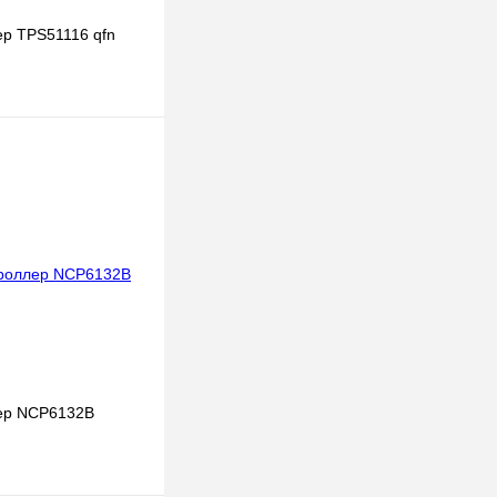
р TPS51116 qfn
В корзину
к
К сравнению
В
наличии
ер NCP6132B