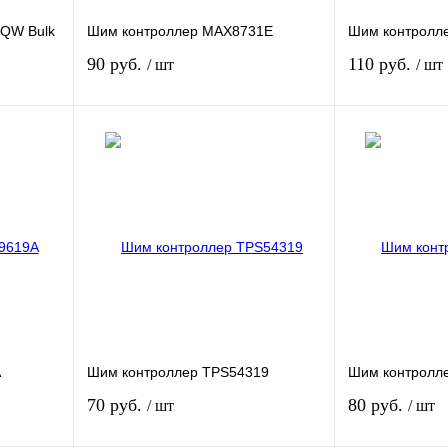
QW Bulk
Шим контроллер MAX8731E
Шим контролле
90 руб.
110 руб.
/ шт
/ шт
зину
В корзину
внению
Купить в 1 клик
К сравнению
Купить в 1 кли
В
В избранное
В
В избранное
и
наличии
A
Шим контроллер TPS54319
Шим контролл
70 руб.
80 руб.
/ шт
/ шт