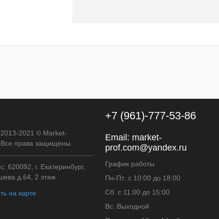
В корзину
к
К сравнению
В
наличии
+7 (961)-777-53-86
 2013-2021 © Market-
Email:
market-
. Все права защищены.
prof.com@yandex.ru
График работы
: 620092, г. Екатеринбург,
ева д.64, 2 этаж.
Пн-Пт: с 10:00 до 18:00
Сб: с 11:00 до 15:00
ть на карте
Вс: Выходной