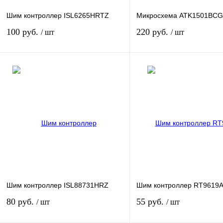
Шим контроллер ISL6265HRTZ
Микросхема ATK1501BCG
100 руб.
220 руб.
/ шт
/ шт
В корзину
В кор
Купить в 1 клик
К сравнению
Купить в 1 клик
К сра
В избранное
В
В избранное
наличии
наличи
Шим контроллер ISL88731HRZ
Шим контроллер RT9619
80 руб.
55 руб.
/ шт
/ шт