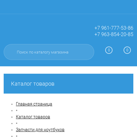
+7 961-777-53-86
+7 963-854-20-85
Вход
Регистрация
0
0
Каталог товаров
Главная страница
•
Каталог товаров
•
Запчасти для ноутбуков
•