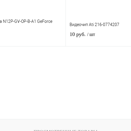
ia N12P-GV-OP-B-A1 GeForce
Видеочип Ati 216-0774207
10 руб.
/ шт
Нет в наличии
Нет в наличии
к
К сравнению
Купить в 1 клик
К ср
Под заказ
В избранное
Под з