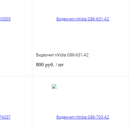
Видеочип nVidia G86-631-A2
800 руб.
/ шт
В корзину
авнению
Купить в 1 клик
К сравнению
личии
В избранное
В наличии