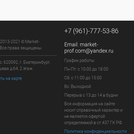
+7 (961)-777-53-86
 2013-2021 © Market-
Email:
market-
 Все права защищены.
prof.com@yandex.ru
График работы
: 620092, г. Екатеринбург,
ева д.64, 2 этаж.
Пн-Пт: с 10:00 до 18:00
Сб: с 11:00 до 15:00
ть на карте
Вс: Выходной
Перерыв с 13 до 14 в будни
Вся информация на сайте
носит справочный характер и
не является офертой
определяемой в ст.437 ГК РФ.
Политика конфиденциальности