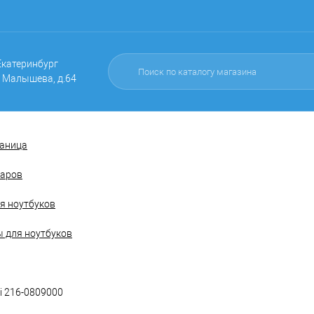
 Екатеринбург
. Малышева, д.64
раница
варов
я ноутбуков
 для ноутбуков
i 216-0809000