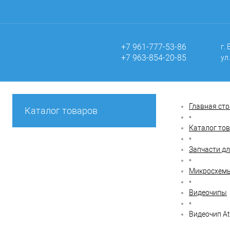
+7 961-777-53-86
г.
+7 963-854-20-85
ул
Главная ст
Каталог товаров
•
Каталог то
•
Запчасти дл
•
Микросхемы
•
Видеочипы
•
Видеочип At