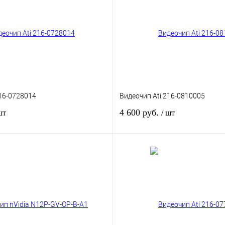
216-0728014
Видеочип Ati 216-0810005
4 600 руб.
шт
/ шт
В корзину
В корзину
к
К сравнению
Купить в 1 клик
К ср
В наличии
В избранное
В на