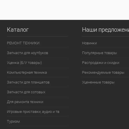
Каталог
Наши предложен
РЕМОНТ ТЕХНИКИ
Новинки
Запчасти для ноутбуков
Популярные товары
Уценка (Б/У товары)
Распродажи и скидки
Компьютерная техника
Рекомендуемые товары
Запчасти для планшетов
Уцененные товары
Запчасти для сотовых
Для ремонта техники
Игровые приставки, аудио и тв
Туризм