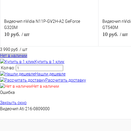
Видеочип nVidia N11P-GV2H-A2 GeForce
Видеочип nVid
G320M
GT540M
10 руб.
10 руб.
/ шт
/ шт
3 990 руб.
/ шт
Нет в наличии
Нет в наличии
Купить в 1 клик
Кол-во:
Купить в 1 клик
К сравнению
Купить в 1 кли
Нашли дешевле
Рассчитать доставку
В избранное
Под заказ
В избранное
Нет в наличии
Ошибка
Закрыть окно
Видеочип Ati 216-0809000