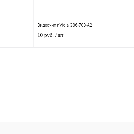
Видеочип nVidia G86-703-A2
10 руб.
/ шт
Нет в наличии
авнению
Купить в 1 клик
К сравнению
аказ
В избранное
Под заказ