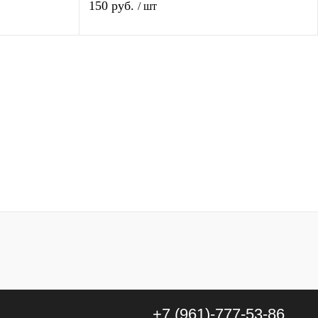
150 руб.
/ шт
В корзину
авнению
Купить в 1 клик
К сравнению
личии
В избранное
В наличии
+7 (961)-777-53-86