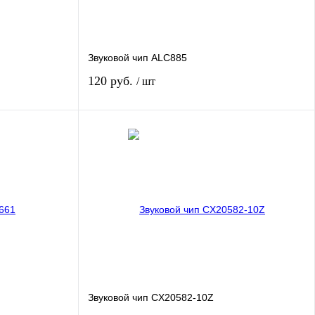
Звуковой чип ALC885
120 руб.
/ шт
В корзину
авнению
Купить в 1 клик
К сравнению
личии
В избранное
В наличии
Звуковой чип CX20582-10Z