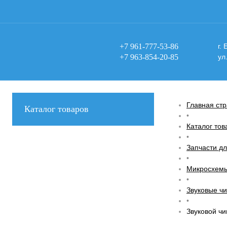
+7 961-777-53-86
г.
+7 963-854-20-85
ул
Главная ст
Каталог товаров
•
Каталог тов
•
Запчасти дл
•
Микросхемы
•
Звуковые ч
•
Звуковой ч