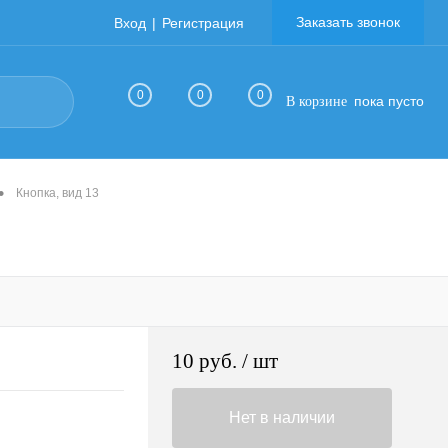
Заказать звонок
Вход
Регистрация
0
0
0
пока пусто
В корзине
•
Кнопка, вид 13
10 руб.
/ шт
Нет в наличии