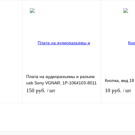
В корзину
В
внению
Купить в 1 клик
К сравнению
Купить в 1 кли
ичии
В избранное
В наличии
В избранное
Плата на аудиоразъемы и разъем
Кнопка, вид 18
usb Sony VGNAR; 1P-1064103-8011
REV: 1.1
150 руб.
10 руб.
/ шт
/ шт
В корзину
В
внению
Купить в 1 клик
К сравнению
Купить в 1 кли