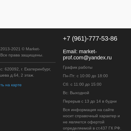
В наличии
+7 (961)-777-53-86
 2013-2021 © Market-
Email:
market-
. Все права защищены.
prof.com@yandex.ru
График работы
: 620092, г. Екатеринбург,
ева д.64, 2 этаж.
Пн-Пт: с 10:00 до 18:00
Сб: с 11:00 до 15:00
ть на карте
Вс: Выходной
Перерыв с 13 до 14 в будни
Вся информация на сайте
носит справочный характер и
не является офертой
определяемой в ст.437 ГК РФ.