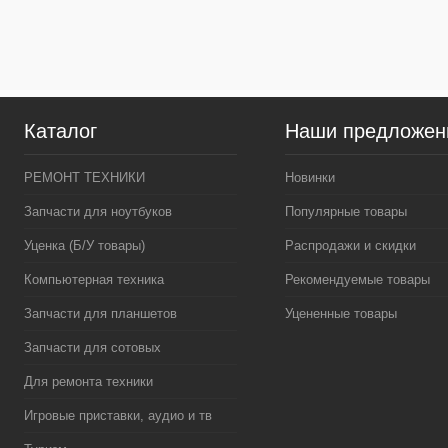
В избранное
В наличии
В избранное
В нал
Каталог
Наши предложен
РЕМОНТ ТЕХНИКИ
Новинки
Запчасти для ноутбуков
Популярные товары
Уценка (Б/У товары)
Распродажи и скидки
Компьютерная техника
Рекомендуемые товары
Запчасти для планшетов
Уцененные товары
Запчасти для сотовых
Для ремонта техники
Игровые приставки, аудио и тв