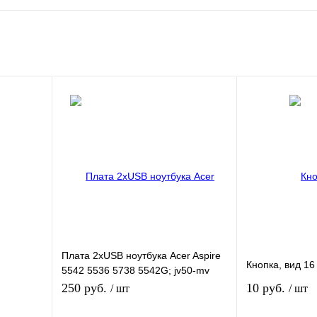
Плата 2xUSB ноутбука Acer Aspire
Кнопка, вид 16
5542 5536 5738 5542G; jv50-mv
usb bd 08649-1
250 руб.
10 руб.
/ шт
/ шт