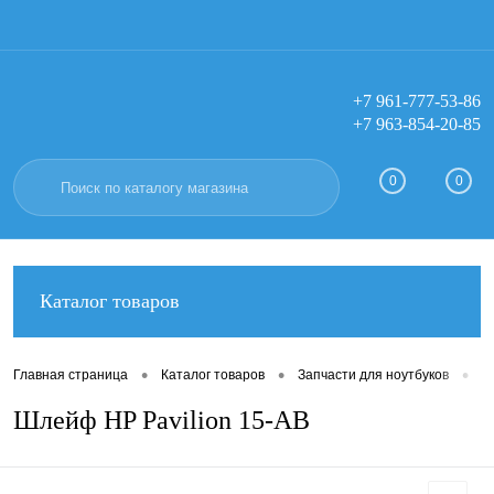
+7 961-777-53-86
+7 963-854-20-85
Вход
Регистрация
0
0
Каталог товаров
•
•
•
Главная страница
Каталог товаров
Запчасти для ноутбуков
Ш
Шлейф HP Pavilion 15-AB