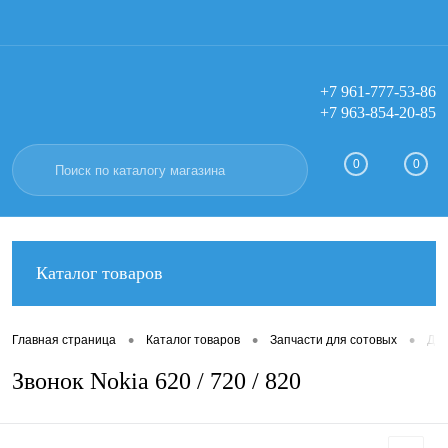
+7 961-777-53-86
+7 963-854-20-85
Вход
Регистрация
0
0
Каталог товаров
•
•
•
Главная страница
Каталог товаров
Запчасти для сотовых
Дин
Звонок Nokia 620 / 720 / 820