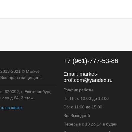
40*40 см
+7 (961)-777-53-86
 2013-2021 © Market-
Email:
market-
. Все права защищены.
prof.com@yandex.ru
График работы
: 620092, г. Екатеринбург,
ева д.64, 2 этаж.
Пн-Пт: с 10:00 до 18:00
Сб: с 11:00 до 15:00
ть на карте
Вс: Выходной
Перерыв с 13 до 14 в будни