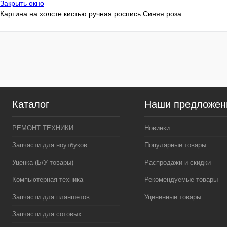
Закрыть окно
40*60 см
40*60 см
Картина на холсте кистью ручная роспись Синяя роза
Каталог
Наши предложен
РЕМОНТ ТЕХНИКИ
Новинки
Запчасти для ноутбуков
Популярные товары
Уценка (Б/У товары)
Распродажи и скидки
Компьютерная техника
Рекомендуемые товары
Запчасти для планшетов
Уцененные товары
Запчасти для сотовых