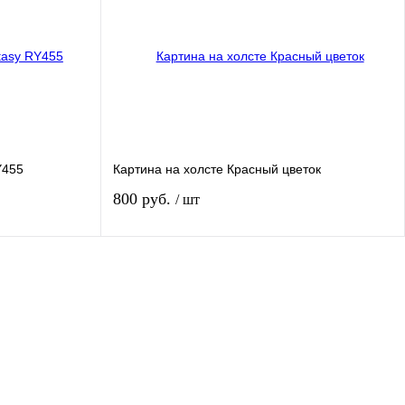
авнению
Купить в 1 клик
К сравнению
В
В избранное
В
ии
наличии
Размер:
40*60 см
Y455
Картина на холсте Красный цветок
800 руб.
/ шт
зину
В корзину
авнению
Купить в 1 клик
К сравнению
В
В избранное
В
ии
наличии
Размер: