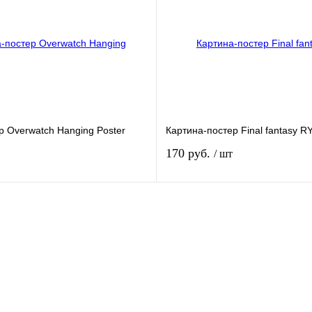
к
К сравнению
Купить в 1 клик
К ср
В
В избранное
наличии
налич
Размер:
40*60 см
р Overwatch Hanging Poster
Картина-постер Final fantasy R
170 руб.
/ шт
В корзину
В кор
к
К сравнению
Купить в 1 клик
К ср
В
В избранное
наличии
налич
Размер: