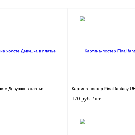
лсте Девушка в платье
Картина-постер Final fantasy U
170 руб.
/ шт
В корзину
В кор