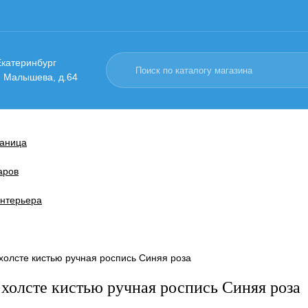
 Екатеринбург
. Малышева, д.64
раница
аров
нтерьера
холсте кистью ручная роспись Синяя роза
 холсте кистью ручная роспись Синяя роза