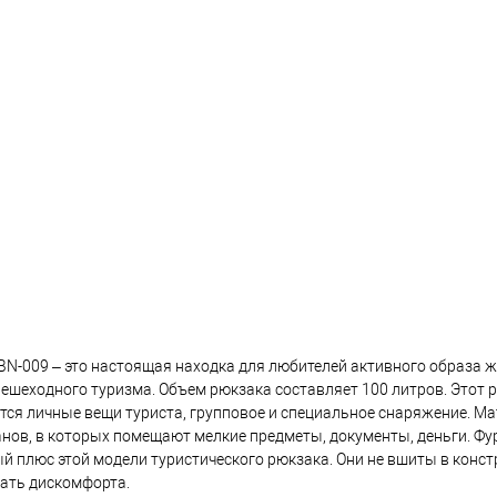
BN-009 – это настоящая находка для любителей активного образа 
шеходного туризма. Объем рюкзака составляет 100 литров. Этот р
тся личные вещи туриста, групповое и специальное снаряжение. Ма
нов, в которых помещают мелкие предметы, документы, деньги. Фур
й плюс этой модели туристического рюкзака. Они не вшиты в конст
вать дискомфорта.