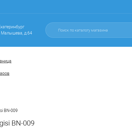
 Екатеринбург
. Малышева, д.64
раница
варов
si BN-009
isi BN-009