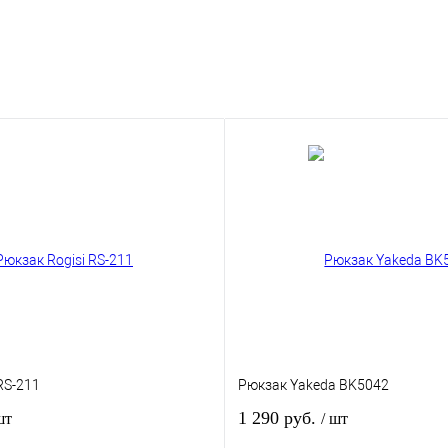
RS-211
Рюкзак Yakeda BK5042
1 290 руб.
шт
/ шт