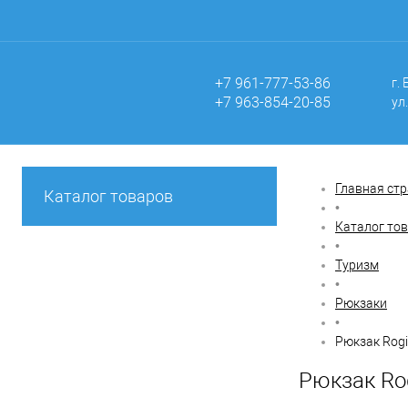
+7 961-777-53-86
г.
+7 963-854-20-85
ул
Главная ст
Каталог товаров
•
Каталог то
•
Туризм
•
Рюкзаки
•
Рюкзак Rogi
Рюкзак Rog