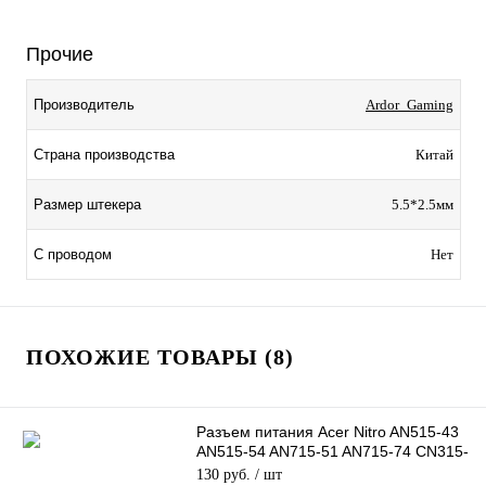
Прочие
Производитель
Ardor_Gaming
Страна производства
Китай
Размер штекера
5.5*2.5мм
С проводом
Нет
ПОХОЖИЕ ТОВАРЫ (8)
Разъем питания Acer Nitro AN515-43
AN515-54 AN715-51 AN715-74 CN315-
71 PT315-51, 16.5cm
130 руб.
/ шт