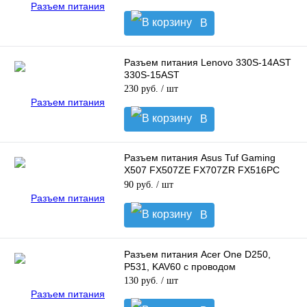
В
корзину
Разъем питания Lenovo 330S-14AST
330S-15AST
230 руб.
/ шт
В
корзину
Разъем питания Asus Tuf Gaming
X507 FX507ZE FX707ZR FX516PC
FX517ZC, 6.0*3.7 jack
90 руб.
/ шт
В
корзину
Разъем питания Acer One D250,
P531, KAV60 с проводом
130 руб.
/ шт