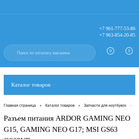
+7 961-777-53-86
+7 963-854-20-85
Вход
Регистрация
0
0
Каталог товаров
•
•
•
Главная страница
Каталог товаров
Запчасти для ноутбуков
Р
Разъем питания ARDOR GAMING NEO
G15, GAMING NEO G17; MSI GS63