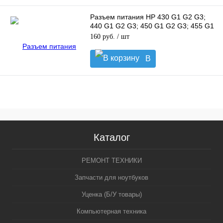
корзину
Разъем питания HP 430 G1 G2 G3;
440 G1 G2 G3; 450 G1 G2 G3; 455 G1
G2 G3; 470 G1 G2 G3
160 руб.
/ шт
В
корзину
Каталог
РЕМОНТ ТЕХНИКИ
Запчасти для ноутбуков
Уценка (Б/У товары)
Компьютерная техника