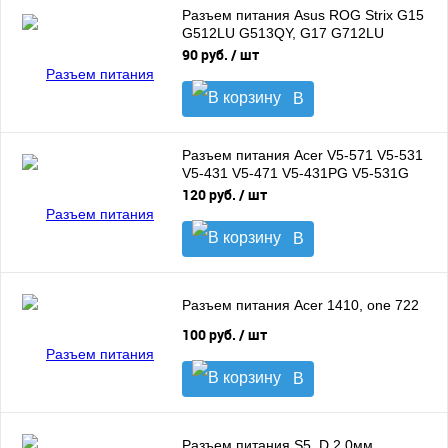
Разъем питания Asus ROG Strix G15
G512LU G513QY, G17 G712LU
G713IC, GL504GV
90 руб.
/ шт
В
корзину
Разъем питания Acer V5-571 V5-531
V5-431 V5-471 V5-431PG V5-531G
P658-MG
120 руб.
/ шт
В
корзину
Разъем питания Acer 1410, one 722
100 руб.
/ шт
В
корзину
Разъем питания S5, D 2,0мм