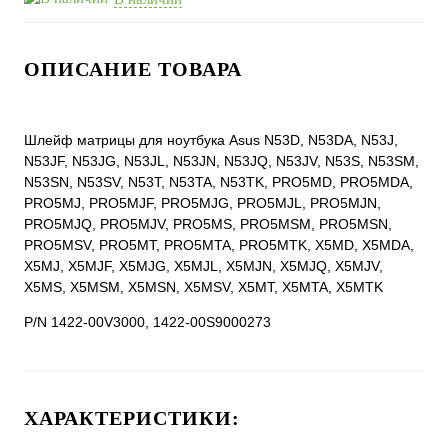
ОПИСАНИЕ ТОВАРА
Шлейф матрицы для ноутбука Asus N53D, N53DA, N53J,
N53JF, N53JG, N53JL, N53JN, N53JQ, N53JV, N53S, N53SM,
N53SN, N53SV, N53T, N53TA, N53TK, PRO5MD, PRO5MDA,
PRO5MJ, PRO5MJF, PRO5MJG, PRO5MJL, PRO5MJN,
PRO5MJQ, PRO5MJV, PRO5MS, PRO5MSM, PRO5MSN,
PRO5MSV, PRO5MT, PRO5MTA, PRO5MTK, X5MD, X5MDA,
X5MJ, X5MJF, X5MJG, X5MJL, X5MJN, X5MJQ, X5MJV,
X5MS, X5MSM, X5MSN, X5MSV, X5MT, X5MTA, X5MTK
P/N 1422-00V3000, 1422-00S9000273
ХАРАКТЕРИСТИКИ: