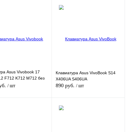
ра Asus Vivobook 17
Клавиатура Asus VivoBook S14
12 F712 K712 M712 без
X406UA S406UA
ки
уб.
890 руб.
/ шт
/ шт
В корзину
В корзину
 1 клик
К сравнению
Купить в 1 клик
К сравнению