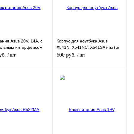
нное
В наличии
В избранное
В наличии
Цвет
ания Asus 20V, 14A, с
Корпус для ноутбука Asus
ольным интерфейсом
X541N, X541NC, X541SA низ (Б/
У)
уб.
600 руб.
/ шт
/ шт
В корзину
В корзину
 1 клик
К сравнению
Купить в 1 клик
К сравнению
нное
В наличии
В избранное
В наличии