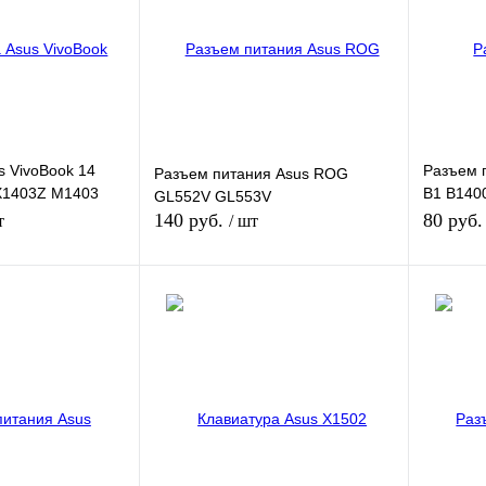
В наличии
В избранное
В наличии
В избра
s VivoBook 14
Разъем 
Разъем питания Asus ROG
X1403Z M1403
B1 B140
GL552V GL553V
B1500CB
140 руб.
80 руб
т
/ шт
 наличии
В корзину
К сравнению
Купить в 1 клик
К сравнению
Купить в
Недоступно
В избранное
В наличии
В избра