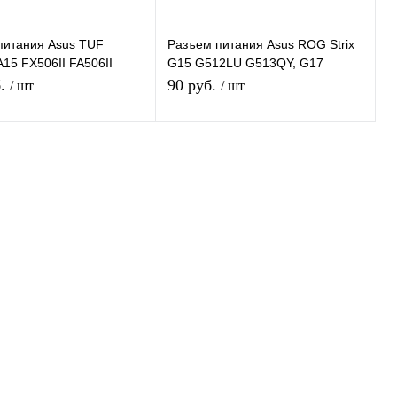
питания Asus TUF
Разъем питания Asus ROG Strix
15 FX506II FA506II
G15 G512LU G513QY, G17
FA706II FX706LI, 6 pin
G712LU G713IC, GL504GV
б.
90 руб.
/ шт
/ шт
В корзину
В корзину
 1 клик
К сравнению
Купить в 1 клик
К сравнению
нное
В наличии
В избранное
В наличии