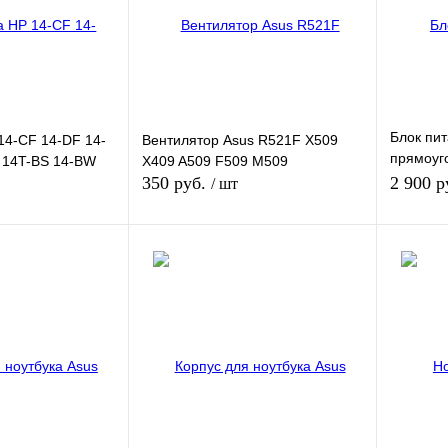
Недоступно
В избранное
В наличии
В избра
Цвет
Блок пит
14-CF 14-DF 14-
Вентилятор Asus R521F X509
прямоуг
 14T-BS 14-BW
X409 A509 F509 M509
(Б/У)
350 руб.
2 900 р
/ шт
орзину
В корзину
К сравнению
Купить в 1 клик
К сравнению
Купить в
В наличии
В избранное
В наличии
В избра