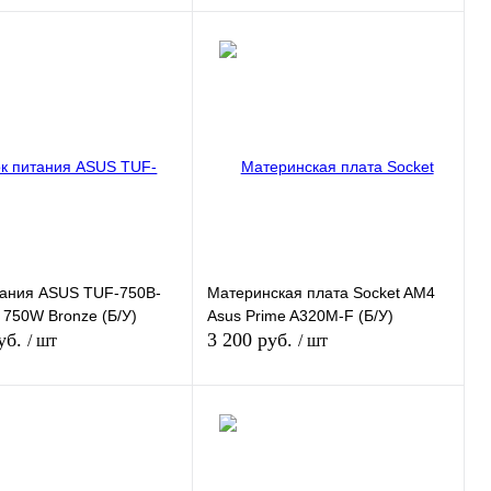
В корзину
В корзину
 1 клик
К сравнению
Купить в 1 клик
К сравнению
нное
В наличии
В избранное
В наличии
Цвет
тания ASUS TUF-750B-
Материнская плата Socket AM4
750W Bronze (Б/У)
Asus Prime A320M-F (Б/У)
уб.
3 200 руб.
/ шт
/ шт
Нет в наличии
Нет в наличии
 1 клик
К сравнению
Купить в 1 клик
К сравнению