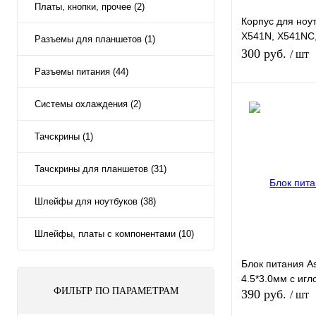
Платы, кнопки, прочее (2)
Корпус для ноу
X541N, X541NC
Разъемы для планшетов (1)
матрицы (Б/У)
300 руб.
/ шт
Разъемы питания (44)
Системы охлаждения (2)
В к
Тачскрины (1)
Купить в 1 клик
В избранное
Тачскрины для планшетов (31)
Шлейфы для ноутбуков (38)
Шлейфы, платы с компонентами (10)
Блок питания As
4.5*3.0мм с игл
ФИЛЬТР ПО ПАРАМЕТРАМ
390 руб.
/ шт