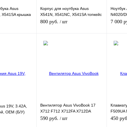
тбука Asus
Корпус для ноутбука Asus
Ноутбук 
, X541SA крышка
X541N, X541NC, X541SA топкейс
N4020/D
+ клавиатура (Б/У)
120Gb/V
800 руб.
7 000 р
/ шт
1Gb/15.6
орзину
В корзину
К сравнению
Купить в 1 клик
К сравнению
Купить в
В наличии
В избранное
В наличии
В избра
Вентилятор Asus VivoBook 17
Клавиат
us 19V, 3.42A,
X712 F712 X712FA X712DA
F509UA 
ой, OEM (Б/У)
F712DA D712DA
R565MA
590 руб.
450 ру
/ шт