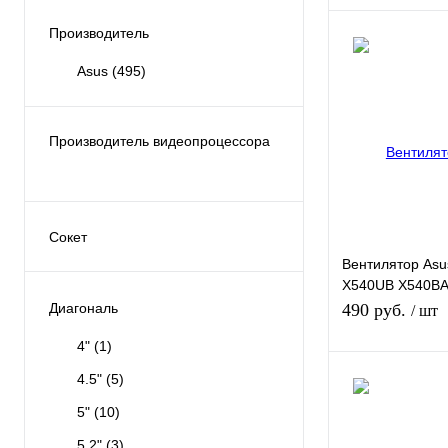
Производитель
Нет в
Asus
(495)
Купить в 1 клик
В избранное
Производитель видеопроцессора
NVIDIA
(1)
Сокет
LGA 1150
(1)
Вентилятор Asu
X540UB X540BA
LGA 1151
(3)
X540NA R540UB
Диагональ
490 руб.
/ шт
LGA 1155
(1)
A540LA
4"
(1)
LGA 1200
(1)
4.5"
(5)
В к
Socket AM4
(1)
5"
(10)
Купить в 1 клик
5.2"
(3)