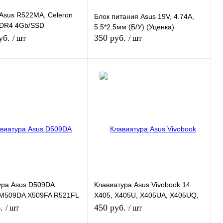
Asus R522MA, Celeron
Блок питания Asus 19V, 4.74A,
DR4 4Gb/SSD
5.5*2.5мм (Б/У) (Уценка)
GA UHD Graphics 600
уб.
350 руб.
/ шт
/ шт
"/АКБ BAD (Б/У)
В корзину
Нет в наличии
 1 клик
К сравнению
Купить в 1 клик
К сравнению
нное
В наличии
В избранное
Недоступно
ура Asus D509DA
Клавиатура Asus Vivobook 14
M509DA X509FA R521FL
X405, X405U, X405UA, X405UQ,
 X512UA
X405UR
б.
450 руб.
/ шт
/ шт