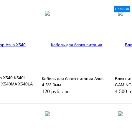
Новинка
 наличии
В корзину
К сравнению
Купить в 1 клик
К сравнению
Купить в
Недоступно
В избранное
В наличии
В избра
Цвет
s X540 K540L
Кабель для блока питания Asus
Блок пи
 X540MA X540LA
4.5*3.0мм
GAMING 
 R540YA K540
120 руб.
4 500 р
/ шт
орзину
В корзину
К сравнению
Купить в 1 клик
К сравнению
Купить в