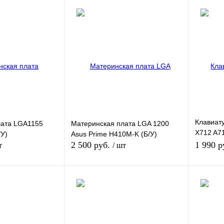
Клавиату
лата LGA1155
Материнская плата LGA 1200
X712 A7
/У)
Asus Prime H410M-K (Б/У)
подсвет
2 500 руб.
1 990 р
т
/ шт
 наличии
В корзину
К сравнению
Купить в 1 клик
К сравнению
Купить в