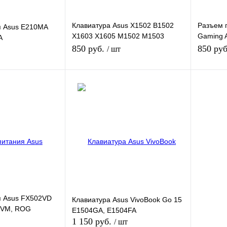
Клавиатура Asus X1502 B1502
Разъем 
я Asus E210MA
X1603 X1605 M1502 M1503
Gaming A
A
M1603
FX506IH 
850 руб.
850 ру
/ шт
 наличии
Нет в наличии
К сравнению
Купить в 1 клик
К сравнению
Купить в
Недоступно
В избранное
Недоступно
В избра
Цвет
я Asus FX502VD
Клавиатура Asus VivoBook Go 15
2VM, ROG
E1504GA, E1504FA
2VT
1 150 руб.
/ шт