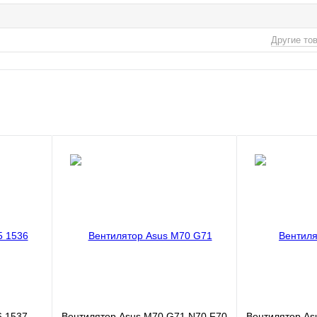
Другие то
6 1537
Вентилятор Asus M70 G71 N70 F70
Вентилятор As