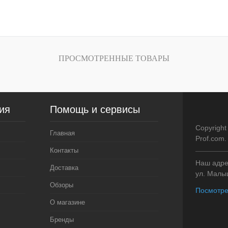
В корзину
В
внению
Купить в 1 клик
К сравнению
Купить в 1 кли
ичии
В избранное
В наличии
В избранное
ПРОСМОТРЕННЫЕ ТОВАРЫ
ия
Помощь и сервисы
Copyright
Главная
Prof.com
Контакты
Наш адрес
Доставка
ул. Малыш
Обзоры
Посмотре
О магазине
Бренды