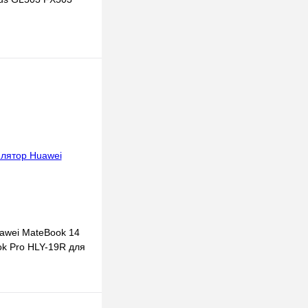
 корзину
к
К сравнению
В наличии
awei MateBook 14
ok Pro HLY-19R для