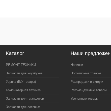
В корзину
В корзину
Купить в 1 клик
К сравнению
Купить в 1 клик
К сра
В избранное
В наличии
В избранное
В нал
Каталог
Наши предложен
РЕМОНТ ТЕХНИКИ
Новинки
Запчасти для ноутбуков
Популярные товары
Уценка (Б/У товары)
Распродажи и скидки
Компьютерная техника
Рекомендуемые товары
Запчасти для планшетов
Уцененные товары
Запчасти для сотовых