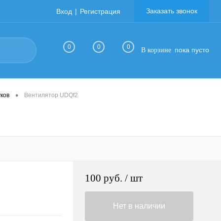
Заказать звонок
Вход
Регистрация
0
0
0
пока пусто
В корзине
•
ков
Вентилятор UDQf2
100 руб.
/ шт
Нет в наличии