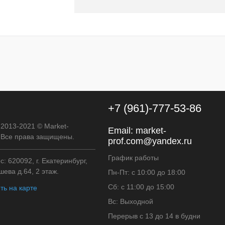
 корзину
к
К сравнению
В наличии
+7 (961)-777-53-86
 2013-2021 © Market-
Email:
market-
. Все права защищены.
prof.com@yandex.ru
График работы
: 620092, г. Екатеринбург,
ева д.64, 2 этаж.
Пн-Пт: с 10:00 до 18:00
Сб: с 11:00 до 15:00
ть на карте
Вс: Выходной
Перерыв с 13 до 14 в будни