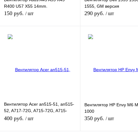
R400 U57 X55 14mm.
1555, GM версия
150 руб.
290 руб.
/ шт
/ шт
В корзину
В корзину
Купить в 1 клик
К сравнению
Купить в 1 клик
К сра
В избранное
В наличии
В избранное
В нал
Вентилятор Acer an515-51, an515-
Вентилятор HP Envy M6 
52, A717-72G, A715-72G, A715-
1000
71G, A717-71G
400 руб.
350 руб.
/ шт
/ шт