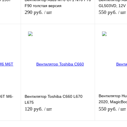
F90 толстая версия
GL503VD, 12V
290 руб.
550 руб.
/ шт
/ шт
В корзину
В
внению
Купить в 1 клик
К сравнению
Купить в 1 кли
ичии
В избранное
В наличии
В избранное
Вентилятор Hu
M6T M6-
Вентилятор Toshiba C660 L670
2020, MagicBo
L675
GPU
120 руб.
550 руб.
/ шт
/ шт