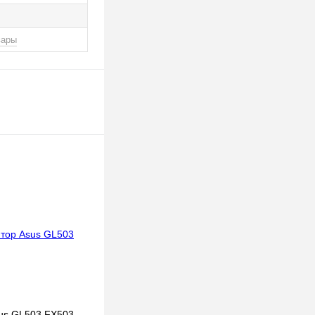
вары
us GL503 FX503