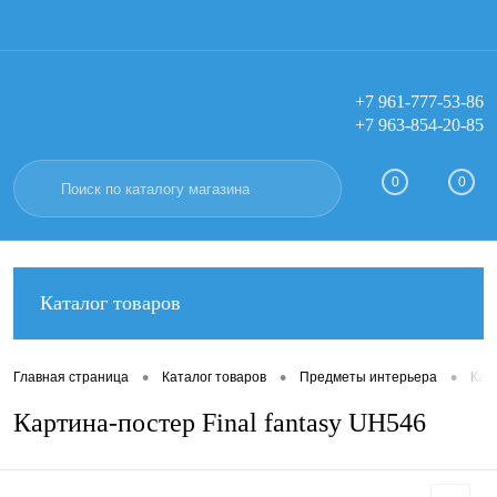
+7 961-777-53-86
+7 963-854-20-85
Вход
Регистрация
0
0
Каталог товаров
•
•
•
Главная страница
Каталог товаров
Предметы интерьера
Кар
Картина-постер Final fantasy UH546